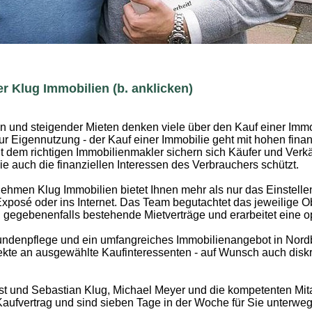
r Klug Immobilien (b. anklicken)
en und steigender Mieten denken viele über den Kauf einer Immo
zur Eigennutzung - der Kauf einer Immobilie geht mit hohen finan
it dem richtigen Immobilienmakler sichern sich Käufer und Verkä
e auch die finanziellen Interessen des Verbrauchers schützt.
hmen Klug Immobilien bietet Ihnen mehr als nur das Einstelle
Exposé oder ins Internet. Das Team begutachtet das jeweilige O
d gegebenenfalls bestehende Mietverträge und erarbeitet eine o
ndenpflege und ein umfangreiches Immobilienangebot in Nord
te an ausgewählte Kaufinteressenten - auf Wunsch auch diskre
st und Sebastian Klug, Michael Meyer und die kompetenten Mita
Kaufvertrag und sind sieben Tage in der Woche für Sie unterweg