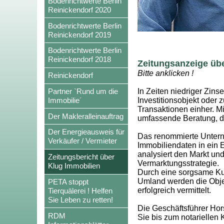
Bodenrichtwerte Berlin
Reinickendorf 2020
Bodenrichtwerte Berlin
Reinickendorf 2019
Bodenrichtwerte Berlin
Reinickendorf 2018
Zeitungsanzeige übe
Bitte anklicken !
Reinickendorf
Partner `Rund um die
In Zeiten niedriger Zins
Immobilie´
Investitionsobjekt oder 
Transaktionen einher. M
Der Makleralleinauftrag
umfassende Beratung, di
Der Energieausweis für
Das renommierte Unterne
Verkäufer / Vermieter
Immobiliendaten in ein 
analysiert den Markt un
Zeitungsbericht über
Vermarktungsstrategie.
Klug Immobilien
Durch eine sorgsame Ku
Umland werden die Objek
PETA stoppt
erfolgreich vermittelt.
Tierquälerei ! Helfen
Sie Leben zu retten!
Die Geschäftsführer Hor
RDM
Sie bis zum notariellen 