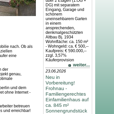
über 2 Etagen (1.OG +
DG) mit separatem
Eingang, Garage und
schönem
uneinsehbarem Garten
in einem
ansprechenden,
denkmalgeschützten
Altbau Bj. 1934
Wohnfläche: ca. 150 m²
- Wohngeld: ca. € 500,--
bilie nach. Ob als
Kaufpreis: € 590.000,--
ziellen
zzgl. 3,57%
ufer eine
Käuferprovision
weiter...
n der
23.06.2026
bjekt genau,
Neu in
ptimale
Vorbereitung!
berlin und dem
Frohnau -
t ohne Internet -
Familiengerechtes
Einfamilienhaus auf
ca. 845 m²
rbeiter betreuen
Sonnengrundstück
s und erreichbar!