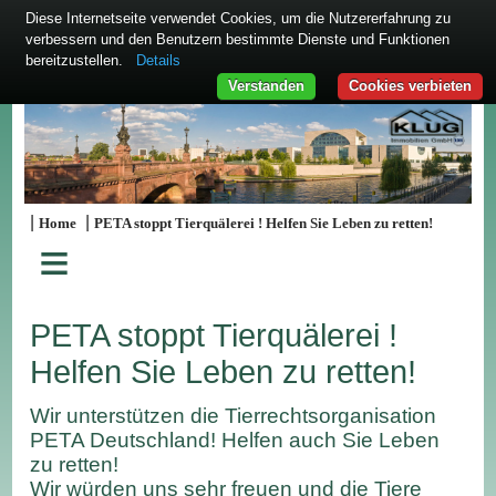
Diese Internetseite verwendet Cookies, um die Nutzererfahrung zu
verbessern und den Benutzern bestimmte Dienste und Funktionen
bereitzustellen.
Details
Verstanden
Cookies verbieten
|
|
Home
PETA stoppt Tierquälerei ! Helfen Sie Leben zu retten!
≡
PETA stoppt Tierquälerei !
Helfen Sie Leben zu retten!
Wir unterstützen die Tierrechtsorganisation
PETA Deutschland! Helfen auch Sie Leben
zu retten!
Wir würden uns sehr freuen und die Tiere