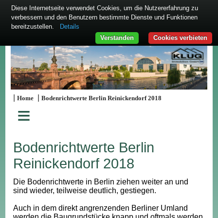
Diese Internetseite verwendet Cookies, um die Nutzererfahrung zu
verbessern und den Benutzern bestimmte Dienste und Funktionen
bereitzustellen.
Details
Verstanden
Cookies verbieten
|
|
Home
Bodenrichtwerte Berlin Reinickendorf 2018
≡
Bodenrichtwerte Berlin
Reinickendorf 2018
Die Bodenrichtwerte in Berlin ziehen weiter an und
sind wieder, teilweise deutlich, gestiegen.
Auch in dem direkt angrenzenden Berliner Umland
werden die Baugrundstücke knapp und oftmals werden