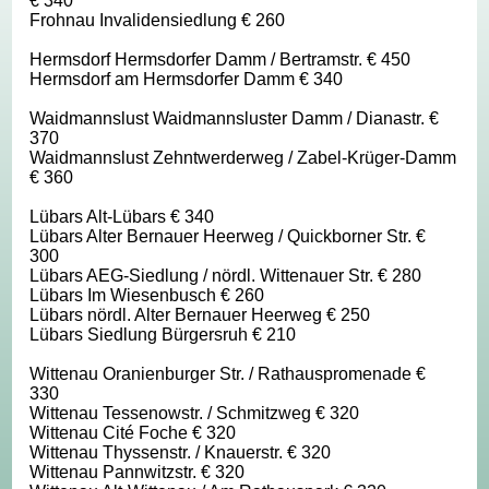
€ 340
Frohnau Invalidensiedlung € 260
Hermsdorf Hermsdorfer Damm / Bertramstr. € 450
Hermsdorf am Hermsdorfer Damm € 340
Waidmannslust Waidmannsluster Damm / Dianastr. €
370
Waidmannslust Zehntwerderweg / Zabel-Krüger-Damm
€ 360
Lübars Alt-Lübars € 340
Lübars Alter Bernauer Heerweg / Quickborner Str. €
300
Lübars AEG-Siedlung / nördl. Wittenauer Str. € 280
Lübars Im Wiesenbusch € 260
Lübars nördl. Alter Bernauer Heerweg € 250
Lübars Siedlung Bürgersruh € 210
Wittenau Oranienburger Str. / Rathauspromenade €
330
Wittenau Tessenowstr. / Schmitzweg € 320
Wittenau Cité Foche € 320
Wittenau Thyssenstr. / Knauerstr. € 320
Wittenau Pannwitzstr. € 320