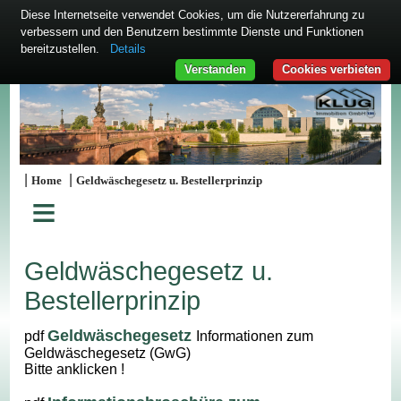
Diese Internetseite verwendet Cookies, um die Nutzererfahrung zu
verbessern und den Benutzern bestimmte Dienste und Funktionen
bereitzustellen.
Details
Verstanden
Cookies verbieten
|
|
Home
Geldwäschegesetz u. Bestellerprinzip
≡
Geldwäschegesetz u.
Bestellerprinzip
Geldwäschegesetz
pdf
Informationen zum
Geldwäschegesetz (GwG)
Bitte anklicken !