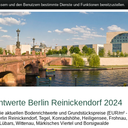
ssern und den Benutzern bestimmte Dienste und Funktionen bereitzustellen.
htwerte Berlin Reinickendorf 2024
die aktuellen Bodenrichtwerte und Grundstückspreise (EUR/m² -
rlin Reinickendorf, Tegel, Konradshöhe, Heiligensee, Frohnau,
Lübars, Wittenau, Märkisches Viertel und Borsigwalde