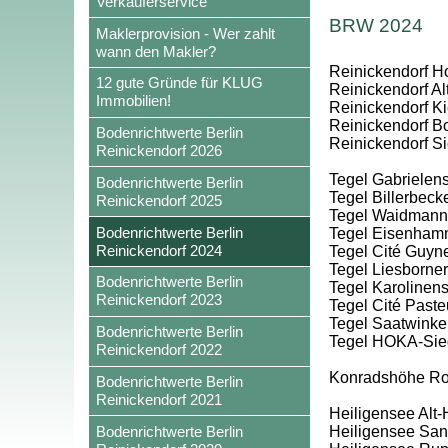
Verkäuferservice
BRW 2024
Maklerprovision - Wer zahlt
wann den Makler?
Reinickendorf Hol
12 gute Gründe für KLUG
Reinickendorf Al
Immobilien!
Reinickendorf Kie
Reinickendorf Bo
Bodenrichtwerte Berlin
Reinickendorf S
Reinickendorf 2026
Tegel Gabrielens
Bodenrichtwerte Berlin
Tegel Billerbec
Reinickendorf 2025
Tegel Waidmanns
Bodenrichtwerte Berlin
Tegel Eisenham
Reinickendorf 2024
Tegel Cité Guyn
Tegel Liesborner
Bodenrichtwerte Berlin
Tegel Karolinens
Reinickendorf 2023
Tegel Cité Paste
Tegel Saatwinke
Bodenrichtwerte Berlin
Tegel HOKA-Sie
Reinickendorf 2022
Konradshöhe Rohr
Bodenrichtwerte Berlin
Reinickendorf 2021
Heiligensee Alt-
Bodenrichtwerte Berlin
Heiligensee San