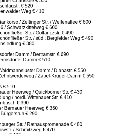
piner Chaussee € 550
chlagstr. € 520
genwalder Weg € 410
ankorso / Zeltinger Str. / Welfenallee € 800
96 / Schwarzkittelweg € 600
hönfließer Str. / Gollanczstr. € 490
chönfließer Str. / südl. Bergfelder Weg € 490
ensiedlung € 380
dorfer Damm / Bertramstr. € 690
ermsdorfer Damm € 510
aidmannsluster Damm / Dianastr. € 550
Zehntwerderweg / Zabel-Krüger-Damm € 550
s € 510
nauer Heerweg / Quickborner Str. € 430
ung / nördl. Wittenauer Str. € 410
enbusch € 390
ter Bernauer Heerweg € 360
 Bürgersruh € 290
nburger Str. / Rathauspromenade € 480
owstr. / Schmitzweg € 470