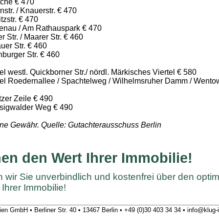
oche € 470
str. / Knauerstr. € 470
zstr. € 470
tenau / Am Rathauspark € 470
r Str. / Maarer Str. € 460
uer Str. € 460
burger Str. € 460
l westl. Quickborner Str./ nördl. Märkisches Viertel € 580
tel Roedernallee / Spachtelweg / Wilhelmsruher Damm / Wento
zer Zeile € 490
sigwalder Weg € 490
ne Gewähr. Quelle: Gutachterausschuss Berlin
en den Wert Ihrer Immobilie!
 wir Sie unverbindlich und kostenfrei über den opti
Ihrer Immobilie!
en GmbH • Berliner Str. 40 • 13467 Berlin • +49 (0)30 403 34 34 • info@klug