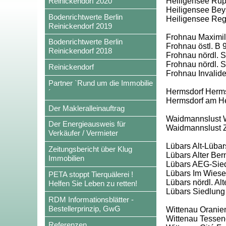
Reinickendorf 2020
Heiligensee Rup
Heiligensee Beys
Bodenrichtwerte Berlin
Heiligensee Re
Reinickendorf 2019
Frohnau Maximili
Bodenrichtwerte Berlin
Frohnau östl. B 
Reinickendorf 2018
Frohnau nördl. Sc
Frohnau nördl. S
Reinickendorf
Frohnau Invalid
Partner `Rund um die Immobilie
Hermsdorf Herms
´
Hermsdorf am H
Der Makleralleinauftrag
Waidmannslust W
Der Energieausweis für
Waidmannslust 
Verkäufer / Vermieter
Lübars Alt-Lübar
Zeitungsbericht über Klug
Lübars Alter Ber
Immobilien
Lübars AEG-Siedl
Lübars Im Wies
PETA stoppt Tierquälerei !
Lübars nördl. Al
Helfen Sie Leben zu retten!
Lübars Siedlung
RDM Informationsblätter -
Bestellerprinzip, GwG
Wittenau Oranie
Wittenau Tessen
Referenzen