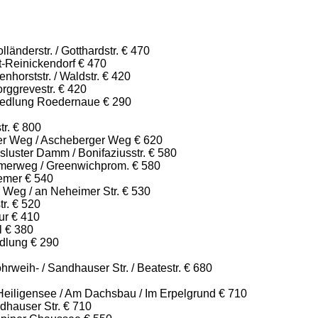
länderstr. / Gotthardstr. € 470
t-Reinickendorf € 470
nhorststr. / Waldstr. € 420
rggrevestr. € 420
iedlung Roedernaue € 290
tr. € 800
ker Weg / Ascheberger Weg € 620
luster Damm / Bonifaziusstr. € 580
merweg / Greenwichprom. € 580
emer € 540
 Weg / an Neheimer Str. € 530
tr. € 520
ur € 410
l € 380
dlung € 290
weih- / Sandhauser Str. / Beatestr. € 680
Heiligensee / Am Dachsbau / Im Erpelgrund € 710
dhauser Str. € 710