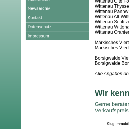
Wittenau Cité F
Wittenau Thyssen
Newsarchiv
Wittenau Pannwit
Wittenau Alt-Wit
Kontakt
Wittenau Schlitze
Datenschutz
Wittenau Wittena
Wittenau Oranien
Impressum
Märkisches Vierte
Märkisches Vier
Borsigwalde Viet
Borsigwalde Bor
Alle Angaben oh
Wir kenn
Gerne beraten
Verkaufspreis 
Klug Immobili