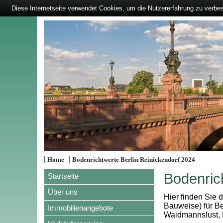
Diese Internetseite verwendet Cookies, um die Nutzererfahrung zu verbe
|
|
Home
Bodenrichtwerte Berlin Reinickendorf 2024
Bodenric
Startseite
Über uns
Hier finden Sie 
Bauweise) für Be
Immobilienangebote
Waidmannslust, 