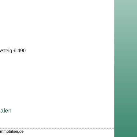
wsteig € 490
malen
-immobilien.de