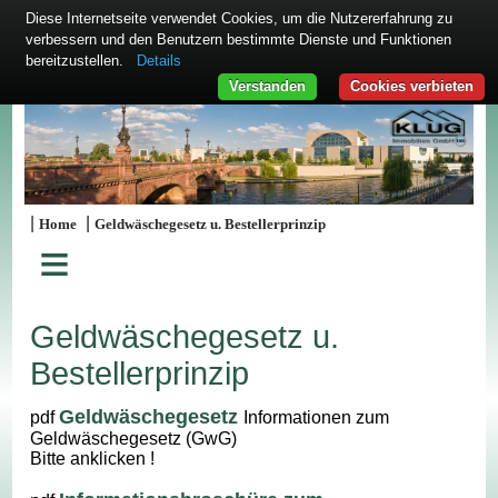
Diese Internetseite verwendet Cookies, um die Nutzererfahrung zu
verbessern und den Benutzern bestimmte Dienste und Funktionen
bereitzustellen.
Details
Verstanden
Cookies verbieten
|
|
Home
Geldwäschegesetz u. Bestellerprinzip
≡
Geldwäschegesetz u.
Bestellerprinzip
Geldwäschegesetz
pdf
Informationen zum
Geldwäschegesetz (GwG)
Bitte anklicken !