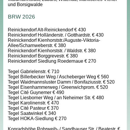
und Borsigwalde
BRW 2026
Reinickendorf Alt-Reinickendorf € 430
Reinickendorf Holländerstr. / Gotthardstr. € 430
Reinickendorf Kienhorststr./Auguste-Viktoria-
Allee/Scharnweberstr. € 380
Reinickendorf Kienhorststr. / Waldstr. € 380
Reinickendorf Borggrevestr. € 380
Reinickendorf Siedlung Roedernaue € 270
Tegel Gabrielenstr. € 710
Tegel Billerbecker Weg / Ascheberger Weg € 560
Tegel Waidmannsluster Damm / Bonifaziusstr. € 520
Tegel Eisenhammerweg / Greenwichprom. € 520
Tegel Cité Guynemer € 490
Tegel Liesborner Weg / an Neheimer Str. € 480
Tegel Karolinenstr. € 470
Tegel Cité Pasteur € 370
Tegel Saatwinkel € 340
Tegel HOKA-Siedlung € 270
Konradshöhe Rohrweih- / Sandhauser Str. / Beatestr. €