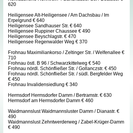
620
Heiligensee Alt-Heiligensee / Am Dachsbau / Im
Erpelgrund € 640
Heiligensee Sandhauser Str. € 640
Heiligensee Ruppiner Chaussee € 490
Heiligensee Beyschlagstr. € 470
Heiligensee Regenwalder Weg € 370
Frohnau Maximiliankorso / Zeltinger Str. / Welfenallee €
710
Frohnau östl. B 96 / Schwarzkittelweg € 540
Frohnau nördl. Schönfließer Str. / Gollanczstr. € 450
Frohnau nördl. Schönfließer Str. / südl. Bergfelder Weg
€ 450
Frohnau Invalidensiedlung € 340
Hermsdorf Hermsdorfer Damm / Bertramstr. € 630
Hermsdorf am Hermsdorfer Damm € 460
Waidmannslust Waidmannsluster Damm / Dianastr. €
490
Waidmannslust Zehntwerderweg / Zabel-Krüger-Damm
€ 490