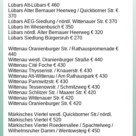
Lübars Alt-Lübars € 460
Lübars Alter Bernauer Heerweg / Quickborner Str. €
370
Lübars AEG-Siedlung / nördl. Wittenauer Str. € 370
Lübars Im Wiesenbusch € 350
Lübars nördl. Alter Bernauer Heerweg € 320
Lübars Siedlung Bürgersruh € 270
Wittenau Oranienburger Str. / Rathauspromenade €
440
Wittenau westl. Oranienburger Straße € 440
Wittenau Cité Foche € 430
Wittenau Thyssenstr. / Knauerstr. € 430
Wittenau Alt-Wittenau / Am Rathauspark € 430
Wittenau Pannwitzstr. € 430
Wittenau Tessenowstr. / Schmitzweg € 430
Wittenau Schlitzer Str. / Maarer Str. € 420
Wittenau Wittenauer Str. € 420
Wittenau Oranienburger Str. € 420
Märkisches Viertel westl. Quickborner Str./ nördl.
Märkisches Viertel € 520
Märkisches Viertel Roedernallee / Spachtelweg /
Wilhelmsruher Damm / Wentowsteig € 450