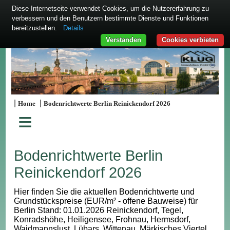
Diese Internetseite verwendet Cookies, um die Nutzererfahrung zu
verbessern und den Benutzern bestimmte Dienste und Funktionen
bereitzustellen.
Details
Verstanden
Cookies verbieten
|
|
Home
Bodenrichtwerte Berlin Reinickendorf 2026
≡
Bodenrichtwerte Berlin
Reinickendorf 2026
Hier finden Sie die aktuellen Bodenrichtwerte und
Grundstückspreise (EUR/m² - offene Bauweise) für
Berlin Stand: 01.01.2026 Reinickendorf, Tegel,
Konradshöhe, Heiligensee, Frohnau, Hermsdorf,
Waidmannslust, Lübars, Wittenau, Märkisches Viertel