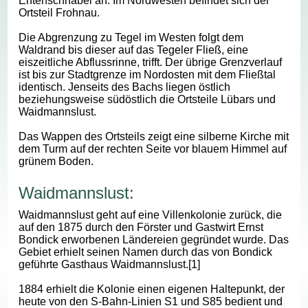
Entenschnabel an. Im Nordwesten befindet sich der
Ortsteil Frohnau.
Die Abgrenzung zu Tegel im Westen folgt dem
Waldrand bis dieser auf das Tegeler Fließ, eine
eiszeitliche Abflussrinne, trifft. Der übrige Grenzverlauf
ist bis zur Stadtgrenze im Nordosten mit dem Fließtal
identisch. Jenseits des Bachs liegen östlich
beziehungsweise südöstlich die Ortsteile Lübars und
Waidmannslust.
Das Wappen des Ortsteils zeigt eine silberne Kirche mit
dem Turm auf der rechten Seite vor blauem Himmel auf
grünem Boden.
Waidmannslust:
Waidmannslust geht auf eine Villenkolonie zurück, die
auf den 1875 durch den Förster und Gastwirt Ernst
Bondick erworbenen Ländereien gegründet wurde. Das
Gebiet erhielt seinen Namen durch das von Bondick
geführte Gasthaus Waidmannslust.[1]
1884 erhielt die Kolonie einen eigenen Haltepunkt, der
heute von den S-Bahn-Linien S1 und S85 bedient und