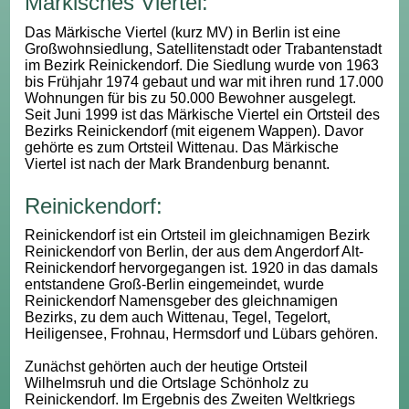
Märkisches Viertel:
Das Märkische Viertel (kurz MV) in Berlin ist eine
Großwohnsiedlung, Satellitenstadt oder Trabantenstadt
im Bezirk Reinickendorf. Die Siedlung wurde von 1963
bis Frühjahr 1974 gebaut und war mit ihren rund 17.000
Wohnungen für bis zu 50.000 Bewohner ausgelegt.
Seit Juni 1999 ist das Märkische Viertel ein Ortsteil des
Bezirks Reinickendorf (mit eigenem Wappen). Davor
gehörte es zum Ortsteil Wittenau. Das Märkische
Viertel ist nach der Mark Brandenburg benannt.
Reinickendorf:
Reinickendorf ist ein Ortsteil im gleichnamigen Bezirk
Reinickendorf von Berlin, der aus dem Angerdorf Alt-
Reinickendorf hervorgegangen ist. 1920 in das damals
entstandene Groß-Berlin eingemeindet, wurde
Reinickendorf Namensgeber des gleichnamigen
Bezirks, zu dem auch Wittenau, Tegel, Tegelort,
Heiligensee, Frohnau, Hermsdorf und Lübars gehören.
Zunächst gehörten auch der heutige Ortsteil
Wilhelmsruh und die Ortslage Schönholz zu
Reinickendorf. Im Ergebnis des Zweiten Weltkriegs