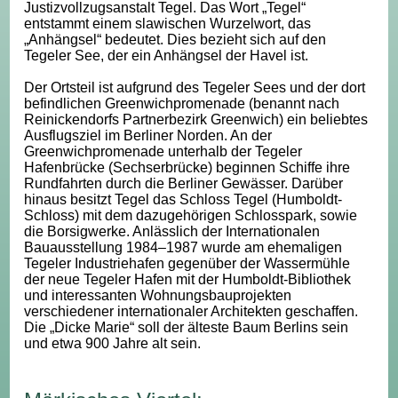
Justizvollzugsanstalt Tegel. Das Wort „Tegel“
entstammt einem slawischen Wurzelwort, das
„Anhängsel“ bedeutet. Dies bezieht sich auf den
Tegeler See, der ein Anhängsel der Havel ist.
Der Ortsteil ist aufgrund des Tegeler Sees und der dort
befindlichen Greenwichpromenade (benannt nach
Reinickendorfs Partnerbezirk Greenwich) ein beliebtes
Ausflugsziel im Berliner Norden. An der
Greenwichpromenade unterhalb der Tegeler
Hafenbrücke (Sechserbrücke) beginnen Schiffe ihre
Rundfahrten durch die Berliner Gewässer. Darüber
hinaus besitzt Tegel das Schloss Tegel (Humboldt-
Schloss) mit dem dazugehörigen Schlosspark, sowie
die Borsigwerke. Anlässlich der Internationalen
Bauausstellung 1984–1987 wurde am ehemaligen
Tegeler Industriehafen gegenüber der Wassermühle
der neue Tegeler Hafen mit der Humboldt-Bibliothek
und interessanten Wohnungsbauprojekten
verschiedener internationaler Architekten geschaffen.
Die „Dicke Marie“ soll der älteste Baum Berlins sein
und etwa 900 Jahre alt sein.