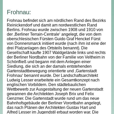
Frohnau:
Frohnau befindet sich am nördlichen Rand des Bezirks
Reinickendorf und damit am nordwestlichen Rand
Berlins. Frohnau wurde zwischen 1908 und 1910 von
der ‚Berliner Terrain-Centrale‘ angelegt, die von dem
oberschlesischen Fürsten Guido Graf Henckel Fürst
von Donnersmarck initiiert wurde (nach ihm ist eine der
drei Platzanlagen des Ortsteils benannt). Die
Gesellschaft kaufte 1907 Waldgelände links und rechts
der Berliner Nordbahn von der Familie von Veltheim in
Schönfließ und begann mit dem Anlegen einer
Siedlung, die sich an der damals entstehenden
Gartenstadtbewegung orientierte und ‚Gartenstadt
Frohnau‘ benannt wurde. Der Landschaftsarchitekt
Ludwig Lesser erarbeitete ein Gesamtkonzept nach
englischen Vorbildern. Den städtebaulichen
Wettbewerb zur Ausgestaltung der neuen Gartenstadt
gewannen die Architekten Joseph Brix und Felix
Genzmer. Die Gartenstadt wurde rund um das neue
Bahnhofsgebäude der Berliner Vorortbahn angelegt,
das nach Plänen der Architekten Gustav Hart und
Alfred Lesser im Jugendstil erbaut worden war. Die