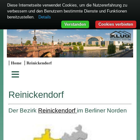
Diese Internetseite verwendet Cookies, um die Nutzererfahrung zu
verbessern und den Benutzern bestimmte Dienste und Funktionen
bereitzustellen.
Details
Verstanden
Cookies verbieten
|
|
Home
Reinickendorf
≡
Reinickendorf
Der Bezirk
Reinickendorf
im Berliner Norden