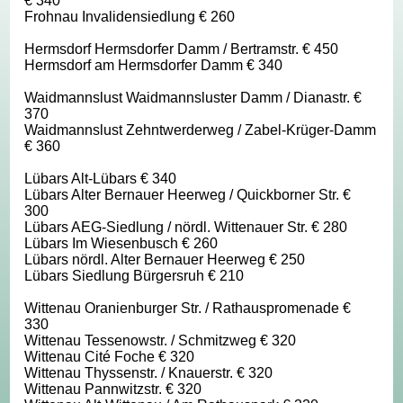
€ 340
Frohnau Invalidensiedlung € 260
Hermsdorf Hermsdorfer Damm / Bertramstr. € 450
Hermsdorf am Hermsdorfer Damm € 340
Waidmannslust Waidmannsluster Damm / Dianastr. €
370
Waidmannslust Zehntwerderweg / Zabel-Krüger-Damm
€ 360
Lübars Alt-Lübars € 340
Lübars Alter Bernauer Heerweg / Quickborner Str. €
300
Lübars AEG-Siedlung / nördl. Wittenauer Str. € 280
Lübars Im Wiesenbusch € 260
Lübars nördl. Alter Bernauer Heerweg € 250
Lübars Siedlung Bürgersruh € 210
Wittenau Oranienburger Str. / Rathauspromenade €
330
Wittenau Tessenowstr. / Schmitzweg € 320
Wittenau Cité Foche € 320
Wittenau Thyssenstr. / Knauerstr. € 320
Wittenau Pannwitzstr. € 320