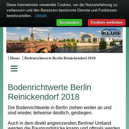
Diese Internetseite verwendet Cookies, um die Nutzererfahrung zu
verbessern und den Benutzern bestimmte Dienste und Funktionen
bereitzustellen.
Details
Verstanden
Cookies verbieten
|
|
Home
Bodenrichtwerte Berlin Reinickendorf 2018
≡
Bodenrichtwerte Berlin
Reinickendorf 2018
Die Bodenrichtwerte in Berlin ziehen weiter an und
sind wieder, teilweise deutlich, gestiegen.
Auch in dem direkt angrenzenden Berliner Umland
werden die Baugrundstücke knapp und oftmals werden