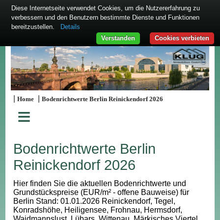
Diese Internetseite verwendet Cookies, um die Nutzererfahrung zu
verbessern und den Benutzern bestimmte Dienste und Funktionen
bereitzustellen.
Details
Verstanden
Cookies verbieten
|
|
Home
Bodenrichtwerte Berlin Reinickendorf 2026
≡
Bodenrichtwerte Berlin
Reinickendorf 2026
Hier finden Sie die aktuellen Bodenrichtwerte und
Grundstückspreise (EUR/m² - offene Bauweise) für
Berlin Stand: 01.01.2026 Reinickendorf, Tegel,
Konradshöhe, Heiligensee, Frohnau, Hermsdorf,
Waidmannslust, Lübars, Wittenau, Märkisches Viertel