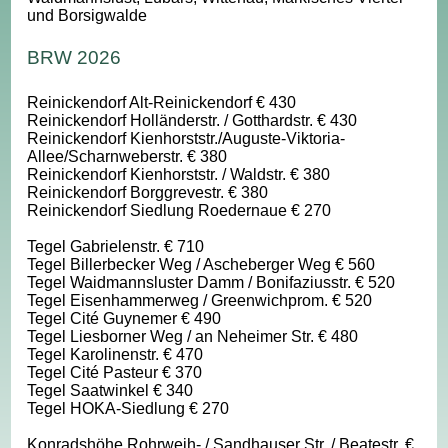
und Borsigwalde
BRW 2026
Reinickendorf Alt-Reinickendorf € 430
Reinickendorf Holländerstr. / Gotthardstr. € 430
Reinickendorf Kienhorststr./Auguste-Viktoria-
Allee/Scharnweberstr. € 380
Reinickendorf Kienhorststr. / Waldstr. € 380
Reinickendorf Borggrevestr. € 380
Reinickendorf Siedlung Roedernaue € 270
Tegel Gabrielenstr. € 710
Tegel Billerbecker Weg / Ascheberger Weg € 560
Tegel Waidmannsluster Damm / Bonifaziusstr. € 520
Tegel Eisenhammerweg / Greenwichprom. € 520
Tegel Cité Guynemer € 490
Tegel Liesborner Weg / an Neheimer Str. € 480
Tegel Karolinenstr. € 470
Tegel Cité Pasteur € 370
Tegel Saatwinkel € 340
Tegel HOKA-Siedlung € 270
Konradshöhe Rohrweih- / Sandhauser Str. / Beatestr. €