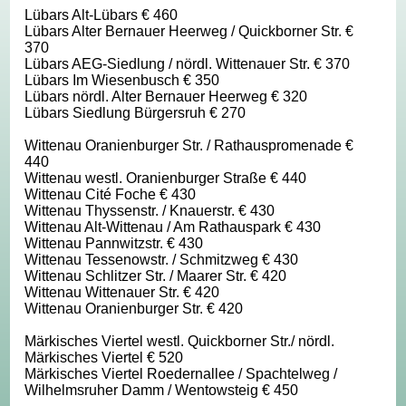
Lübars Alt-Lübars € 460
Lübars Alter Bernauer Heerweg / Quickborner Str. €
370
Lübars AEG-Siedlung / nördl. Wittenauer Str. € 370
Lübars Im Wiesenbusch € 350
Lübars nördl. Alter Bernauer Heerweg € 320
Lübars Siedlung Bürgersruh € 270
Wittenau Oranienburger Str. / Rathauspromenade €
440
Wittenau westl. Oranienburger Straße € 440
Wittenau Cité Foche € 430
Wittenau Thyssenstr. / Knauerstr. € 430
Wittenau Alt-Wittenau / Am Rathauspark € 430
Wittenau Pannwitzstr. € 430
Wittenau Tessenowstr. / Schmitzweg € 430
Wittenau Schlitzer Str. / Maarer Str. € 420
Wittenau Wittenauer Str. € 420
Wittenau Oranienburger Str. € 420
Märkisches Viertel westl. Quickborner Str./ nördl.
Märkisches Viertel € 520
Märkisches Viertel Roedernallee / Spachtelweg /
Wilhelmsruher Damm / Wentowsteig € 450