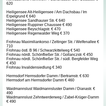
620
Heiligensee Alt-Heiligensee / Am Dachsbau / Im
Erpelgrund € 640
Heiligensee Sandhauser Str. € 640
Heiligensee Ruppiner Chaussee € 490
Heiligensee Beyschlagstr. € 470
Heiligensee Regenwalder Weg € 370
Frohnau Maximiliankorso / Zeltinger Str. / Welfenallee €
710
Frohnau östl. B 96 / Schwarzkittelweg € 540
Frohnau nördl. Schönfließer Str. / Gollanczstr. € 450
Frohnau nördl. Schönfließer Str. / südl. Bergfelder Weg
€ 450
Frohnau Invalidensiedlung € 340
Hermsdorf Hermsdorfer Damm / Bertramstr. € 630
Hermsdorf am Hermsdorfer Damm € 460
Waidmannslust Waidmannsluster Damm / Dianastr. €
490
Waidmannslust Zehntwerderweg / Zabel-Krüger-Damm
€ 490