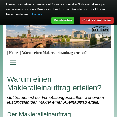
Diese Internetseite verwendet Cookies, um die Nutzererfahrung zu
verbessern und den Benutzern bestimmte Dienste und Funktionen
bereitzustellen.
Details
Verstanden
Cookies verbieten
|
|
Home
Warum einen Makleralleinauftrag erteilen?
≡
Warum einen
Makleralleinauftrag erteilen?
Gut beraten ist bei Immobiliengeschäften, wer einem
leistungsfähigen Makler einen Alleinauftrag erteilt.
Der Makleralleinauftrag