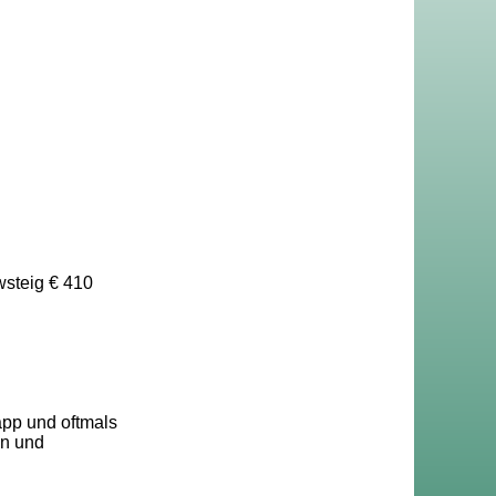
wsteig € 410
app und oftmals
en und