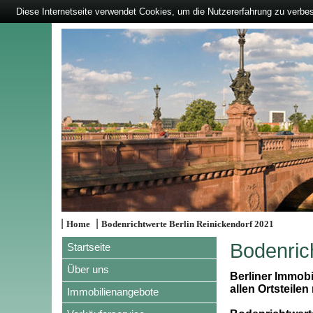
Diese Internetseite verwendet Cookies, um die Nutzererfahrung zu verbe
|
|
Home
Bodenrichtwerte Berlin Reinickendorf 2021
Bodenric
Startseite
Über uns
Berliner Immobi
allen Ortsteilen
Immobilienangebote