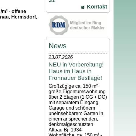
31
Kontakt
/m² - offene
hnau, Hermsdorf,
News
23.07.2026
NEU in Vorbereitung!
Haus im Haus in
Frohnauer Bestlage!
Großzügige ca. 150 m²
große Eigentumswohnung
über 2 Etagen (1.OG + DG)
mit separatem Eingang,
Garage und schönem
uneinsehbarem Garten in
einem ansprechenden,
denkmalgeschützten
Altbau Bj. 1934
Wohnfläche: ca. 150 m² -