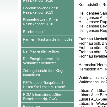
Reinickendorf 2020
Konradshöhe Rohr
Bodenrichtwerte Berlin
Reinickendorf 2019
Heiligensee San
Heiligensee Alt-
Bodenrichtwerte Berlin
Heiligensee Rup
Reinickendorf 2018
Heiligensee Beys
Heiligensee Re
Reinickendorf
Frohnau Maximili
Partner `Rund um die Immobilie
Frohnau östl. B 
´
Frohnau nördl. Sc
Der Makleralleinauftrag
Frohnau nördl. S
Frohnau Invalid
Der Energieausweis für
Verkäufer / Vermieter
Hermsdorf Herms
Hermsdorf am H
Zeitungsbericht über Klug
Immobilien
Waidmannslust W
Waidmannslust 
PETA stoppt Tierquälerei !
Helfen Sie Leben zu retten!
Lübars Alt-Lübar
RDM Informationsblätter -
Lübars Alter Ber
Bestellerprinzip, GwG
Lübars AEG-Siedl
Lübars Im Wies
Referenzen