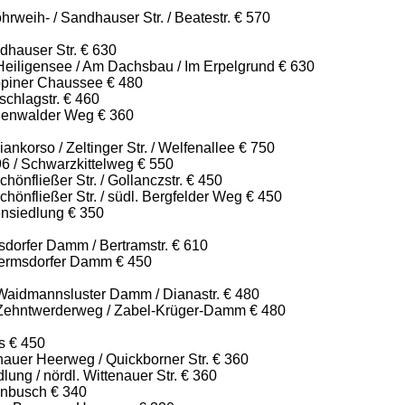
weih- / Sandhauser Str. / Beatestr. € 570
dhauser Str. € 630
Heiligensee / Am Dachsbau / Im Erpelgrund € 630
piner Chaussee € 480
chlagstr. € 460
genwalder Weg € 360
ankorso / Zeltinger Str. / Welfenallee € 750
96 / Schwarzkittelweg € 550
hönfließer Str. / Gollanczstr. € 450
chönfließer Str. / südl. Bergfelder Weg € 450
ensiedlung € 350
dorfer Damm / Bertramstr. € 610
ermsdorfer Damm € 450
aidmannsluster Damm / Dianastr. € 480
Zehntwerderweg / Zabel-Krüger-Damm € 480
s € 450
nauer Heerweg / Quickborner Str. € 360
ung / nördl. Wittenauer Str. € 360
enbusch € 340