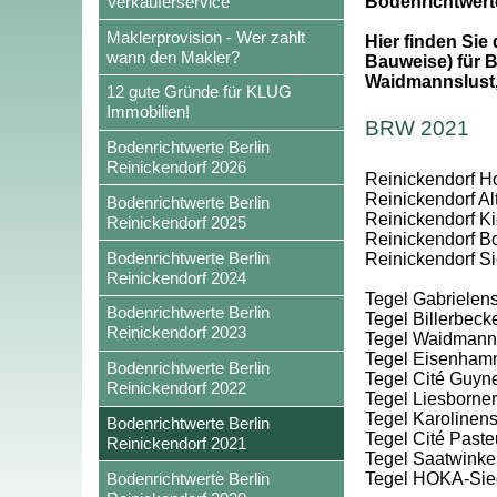
Verkäuferservice
Bodenrichtwert
Maklerprovision - Wer zahlt
Hier finden Sie
wann den Makler?
Bauweise) für B
Waidmannslust,
12 gute Gründe für KLUG
Immobilien!
BRW 2021
Bodenrichtwerte Berlin
Reinickendorf 2026
Reinickendorf Hol
Reinickendorf Al
Bodenrichtwerte Berlin
Reinickendorf Kie
Reinickendorf 2025
Reinickendorf Bo
Bodenrichtwerte Berlin
Reinickendorf S
Reinickendorf 2024
Tegel Gabrielens
Bodenrichtwerte Berlin
Tegel Billerbec
Reinickendorf 2023
Tegel Waidmanns
Tegel Eisenham
Bodenrichtwerte Berlin
Tegel Cité Guyn
Reinickendorf 2022
Tegel Liesborner
Tegel Karolinens
Bodenrichtwerte Berlin
Tegel Cité Paste
Reinickendorf 2021
Tegel Saatwinke
Bodenrichtwerte Berlin
Tegel HOKA-Sie