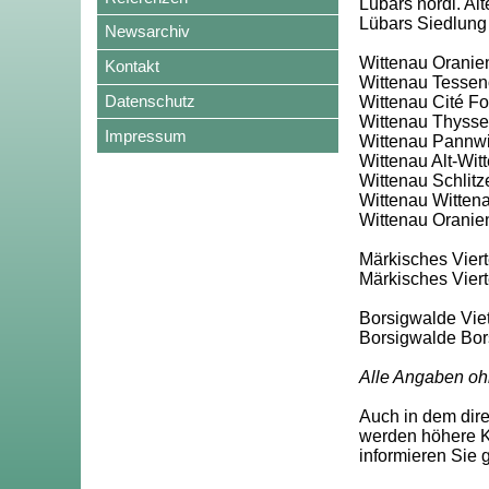
Lübars nördl. Al
Lübars Siedlung
Newsarchiv
Wittenau Oranie
Kontakt
Wittenau Tessen
Datenschutz
Wittenau Cité F
Wittenau Thyssen
Impressum
Wittenau Pannwit
Wittenau Alt-Wit
Wittenau Schlitze
Wittenau Wittena
Wittenau Oranien
Märkisches Vierte
Märkisches Vier
Borsigwalde Viet
Borsigwalde Bor
Alle Angaben oh
Auch in dem dir
werden höhere Ka
informieren Sie 