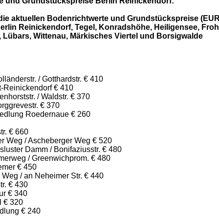
e und Grundstückspreise Berlin Reinickendorf:
 die aktuellen Bodenrichtwerte und Grundstückspreise (EUR
erlin Reinickendorf, Tegel, Konradshöhe, Heiligensee, Fro
 Lübars, Wittenau, Märkisches Viertel und Borsigwalde
länderstr. / Gotthardstr. € 410
t-Reinickendorf € 410
nhorststr. / Waldstr. € 370
rggrevestr. € 370
iedlung Roedernaue € 260
tr. € 660
ker Weg / Ascheberger Weg € 520
luster Damm / Bonifaziusstr. € 480
merweg / Greenwichprom. € 480
emer € 450
 Weg / an Neheimer Str. € 440
tr. € 430
ur € 340
l € 320
dlung € 240