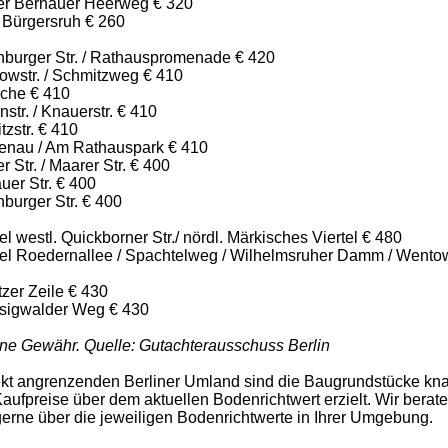
ter Bernauer Heerweg € 320
 Bürgersruh € 260
nburger Str. / Rathauspromenade € 420
owstr. / Schmitzweg € 410
oche € 410
str. / Knauerstr. € 410
zstr. € 410
tenau / Am Rathauspark € 410
r Str. / Maarer Str. € 400
uer Str. € 400
burger Str. € 400
l westl. Quickborner Str./ nördl. Märkisches Viertel € 480
tel Roedernallee / Spachtelweg / Wilhelmsruher Damm / Wento
zer Zeile € 430
sigwalder Weg € 430
ne Gewähr. Quelle: Gutachterausschuss Berlin
ekt angrenzenden Berliner Umland sind die Baugrundstücke kn
ufpreise über dem aktuellen Bodenrichtwert erzielt. Wir berat
gerne über die jeweiligen Bodenrichtwerte in Ihrer Umgebung.