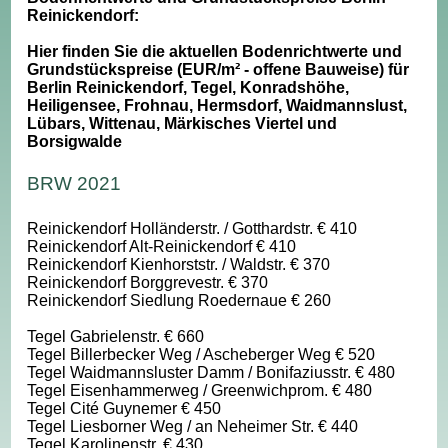
Reinickendorf:
Hier finden Sie die aktuellen Bodenrichtwerte und
Grundstückspreise (EUR/m² - offene Bauweise) für
Berlin Reinickendorf, Tegel, Konradshöhe,
Heiligensee, Frohnau, Hermsdorf, Waidmannslust,
Lübars, Wittenau, Märkisches Viertel und
Borsigwalde
BRW 2021
Reinickendorf Holländerstr. / Gotthardstr. € 410
Reinickendorf Alt-Reinickendorf € 410
Reinickendorf Kienhorststr. / Waldstr. € 370
Reinickendorf Borggrevestr. € 370
Reinickendorf Siedlung Roedernaue € 260
Tegel Gabrielenstr. € 660
Tegel Billerbecker Weg / Ascheberger Weg € 520
Tegel Waidmannsluster Damm / Bonifaziusstr. € 480
Tegel Eisenhammerweg / Greenwichprom. € 480
Tegel Cité Guynemer € 450
Tegel Liesborner Weg / an Neheimer Str. € 440
Tegel Karolinenstr. € 430