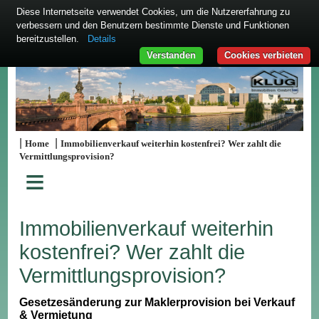
Diese Internetseite verwendet Cookies, um die Nutzererfahrung zu
verbessern und den Benutzern bestimmte Dienste und Funktionen
bereitzustellen.
Details
Verstanden
Cookies verbieten
|
|
Home
Immobilienverkauf weiterhin kostenfrei? Wer zahlt die
Vermittlungsprovision?
≡
Immobilienverkauf weiterhin
kostenfrei? Wer zahlt die
Vermittlungsprovision?
Gesetzesänderung zur Maklerprovision bei Verkauf
& Vermietung