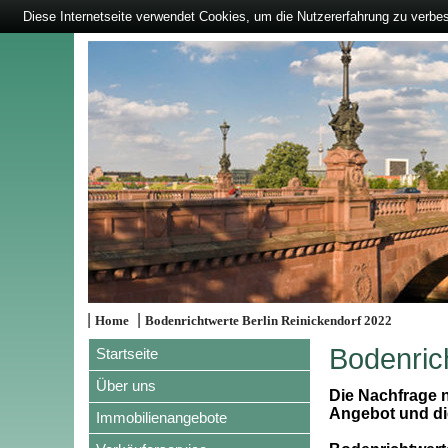
Diese Internetseite verwendet Cookies, um die Nutzererfahrung zu verbe
|
|
Home
Bodenrichtwerte Berlin Reinickendorf 2022
Bodenric
Startseite
Über uns
Die Nachfrage n
Angebot und die
Immobilienangebote