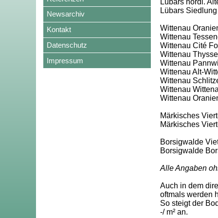
Lübars nördl. Al
Lübars Siedlung
Newsarchiv
Wittenau Oranie
Kontakt
Wittenau Tessen
Datenschutz
Wittenau Cité F
Wittenau Thyssen
Impressum
Wittenau Pannwit
Wittenau Alt-Wit
Wittenau Schlitze
Wittenau Wittena
Wittenau Oranien
Märkisches Vierte
Märkisches Vier
Borsigwalde Viet
Borsigwalde Bor
Alle Angaben oh
Auch in dem dir
oftmals werden h
So steigt der Bo
-/ m² an.