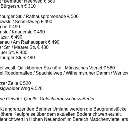
ter Bernauer Heerweg € 380
 Bürgersruh € 310
nburger Str. / Rathauspromenade € 500
owstr. / Schmitzweg € 490
oche € 490
str. / Knauerstr. € 490
zstr. € 490
tenau / Am Rathauspark € 490
r Str. / Maarer Str. € 480
uer Str. € 480
burger Str. € 480
l westl. Quickborner Str./ nördl. Märkisches Viertel € 580
tel Roedernallee / Spachtelweg / Wilhelmsruher Damm / Wento
zer Zeile € 520
sigwalder Weg € 520
ne Gewähr. Quelle: Gutachterausschuss Berlin
ekt angrenzenden Berliner Umland werden die Baugrundstücke
öhere Kaufpreise über dem aktuellen Bodenrichtwert erzielt.
denrichtwert in Hohen Neuendorf im Bereich Mädchenviertel ers