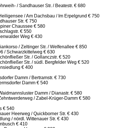
weih- / Sandhauser Str. / Beatestr. € 680
Heiligensee / Am Dachsbau / Im Erpelgrund € 750
dhauser Str. € 750
piner Chaussee € 580
chlagstr. € 550
genwalder Weg € 430
ankorso / Zeltinger Str. / Welfenallee € 850
96 / Schwarzkittelweg € 630
hönfließer Str. / Gollanczstr. € 520
chönfließer Str. / südl. Bergfelder Weg € 520
ensiedlung € 400
dorfer Damm / Bertramstr. € 730
ermsdorfer Damm € 540
aidmannsluster Damm / Dianastr. € 580
Zehntwerderweg / Zabel-Krüger-Damm € 580
s € 540
nauer Heerweg / Quickborner Str. € 430
ung / nördl. Wittenauer Str. € 430
enbusch € 410