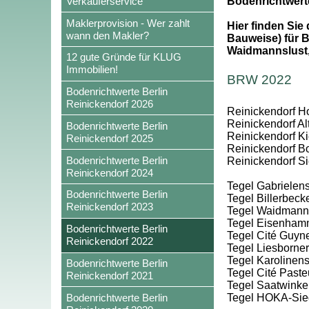
Verkäuferservice
Bodenrichtwert
Maklerprovision - Wer zahlt
Hier finden Sie
wann den Makler?
Bauweise) für B
Waidmannslust,
12 gute Gründe für KLUG
Immobilien!
BRW 2022
Bodenrichtwerte Berlin
Reinickendorf 2026
Reinickendorf Hol
Reinickendorf Al
Bodenrichtwerte Berlin
Reinickendorf Kie
Reinickendorf 2025
Reinickendorf Bo
Bodenrichtwerte Berlin
Reinickendorf S
Reinickendorf 2024
Tegel Gabrielens
Bodenrichtwerte Berlin
Tegel Billerbec
Reinickendorf 2023
Tegel Waidmanns
Tegel Eisenham
Bodenrichtwerte Berlin
Tegel Cité Guyn
Reinickendorf 2022
Tegel Liesborner
Tegel Karolinens
Bodenrichtwerte Berlin
Tegel Cité Paste
Reinickendorf 2021
Tegel Saatwinke
Bodenrichtwerte Berlin
Tegel HOKA-Sie