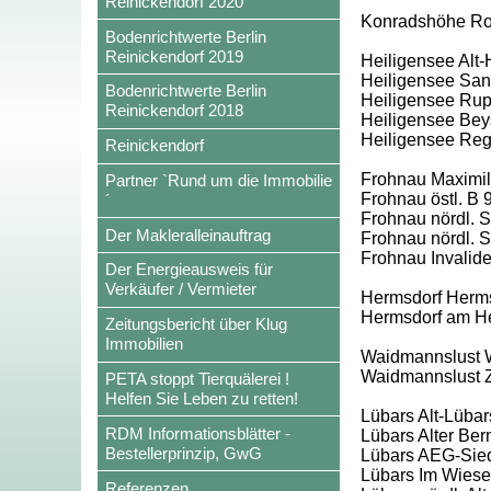
Reinickendorf 2020
Konradshöhe Rohr
Bodenrichtwerte Berlin
Reinickendorf 2019
Heiligensee Alt-
Heiligensee San
Bodenrichtwerte Berlin
Heiligensee Rup
Reinickendorf 2018
Heiligensee Beys
Heiligensee Re
Reinickendorf
Frohnau Maximili
Partner `Rund um die Immobilie
Frohnau östl. B 
´
Frohnau nördl. Sc
Der Makleralleinauftrag
Frohnau nördl. S
Frohnau Invalid
Der Energieausweis für
Verkäufer / Vermieter
Hermsdorf Herms
Hermsdorf am H
Zeitungsbericht über Klug
Immobilien
Waidmannslust W
Waidmannslust 
PETA stoppt Tierquälerei !
Helfen Sie Leben zu retten!
Lübars Alt-Lübar
RDM Informationsblätter -
Lübars Alter Ber
Bestellerprinzip, GwG
Lübars AEG-Siedl
Lübars Im Wies
Referenzen