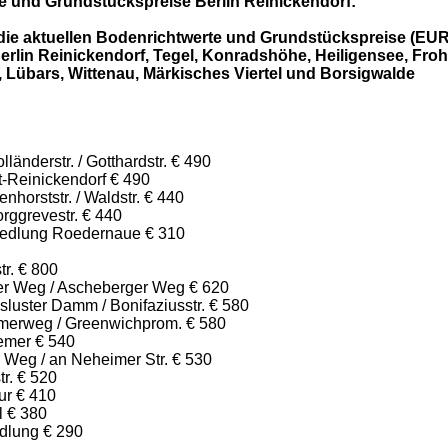
e und Grundstückspreise Berlin Reinickendorf:
 die aktuellen Bodenrichtwerte und Grundstückspreise (EUR
erlin Reinickendorf, Tegel, Konradshöhe, Heiligensee, Fro
 Lübars, Wittenau, Märkisches Viertel und Borsigwalde
länderstr. / Gotthardstr. € 490
t-Reinickendorf € 490
nhorststr. / Waldstr. € 440
rggrevestr. € 440
iedlung Roedernaue € 310
tr. € 800
ker Weg / Ascheberger Weg € 620
luster Damm / Bonifaziusstr. € 580
merweg / Greenwichprom. € 580
emer € 540
 Weg / an Neheimer Str. € 530
tr. € 520
ur € 410
l € 380
dlung € 290