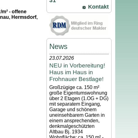
31
Kontakt
/m² - offene
hnau, Hermsdorf,
News
23.07.2026
NEU in Vorbereitung!
Haus im Haus in
Frohnauer Bestlage!
Großzügige ca. 150 m²
große Eigentumswohnung
über 2 Etagen (1.OG + DG)
mit separatem Eingang,
Garage und schönem
uneinsehbarem Garten in
einem ansprechenden,
denkmalgeschützten
Altbau Bj. 1934
Wohnfläche: ca. 150 m² -