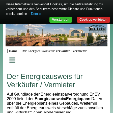
Diese Internetseite verwendet Cookies, um die Nutzererfahrung zu
verbessern und den Benutzern bestimmte Dienste und Funktionen
bereitzustellen.
Details
Verstanden
Cookies verbieten
|
|
Home
Der Energieausweis für Verkäufer / Vermieter
≡
Der Energieausweis für
Verkäufer / Vermieter
Auf Grundlage der Energieeinsparverordnung EnEV
2009 liefert der
Energieausweis/Energiepass
Daten
über die Energiebilanz eines Gebäudes. Weiterhin
enthält der Energieausweis Vorschläge zur sinnvollen
und wirtschaftlichen Modernisierung.