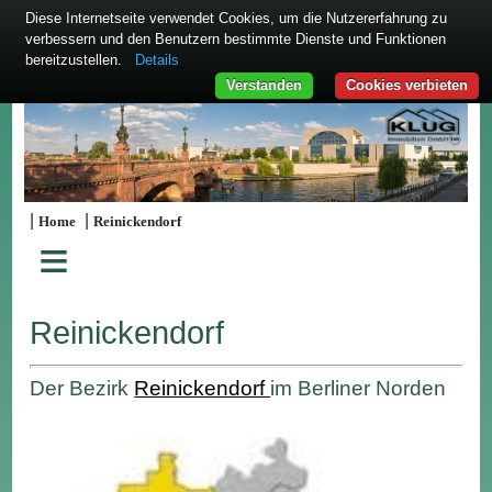
Diese Internetseite verwendet Cookies, um die Nutzererfahrung zu
verbessern und den Benutzern bestimmte Dienste und Funktionen
bereitzustellen.
Details
Verstanden
Cookies verbieten
|
|
Home
Reinickendorf
≡
Reinickendorf
Der Bezirk
Reinickendorf
im Berliner Norden