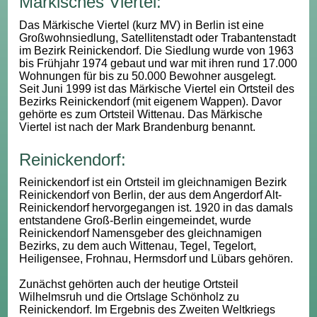
Märkisches Viertel:
Das Märkische Viertel (kurz MV) in Berlin ist eine
Großwohnsiedlung, Satellitenstadt oder Trabantenstadt
im Bezirk Reinickendorf. Die Siedlung wurde von 1963
bis Frühjahr 1974 gebaut und war mit ihren rund 17.000
Wohnungen für bis zu 50.000 Bewohner ausgelegt.
Seit Juni 1999 ist das Märkische Viertel ein Ortsteil des
Bezirks Reinickendorf (mit eigenem Wappen). Davor
gehörte es zum Ortsteil Wittenau. Das Märkische
Viertel ist nach der Mark Brandenburg benannt.
Reinickendorf:
Reinickendorf ist ein Ortsteil im gleichnamigen Bezirk
Reinickendorf von Berlin, der aus dem Angerdorf Alt-
Reinickendorf hervorgegangen ist. 1920 in das damals
entstandene Groß-Berlin eingemeindet, wurde
Reinickendorf Namensgeber des gleichnamigen
Bezirks, zu dem auch Wittenau, Tegel, Tegelort,
Heiligensee, Frohnau, Hermsdorf und Lübars gehören.
Zunächst gehörten auch der heutige Ortsteil
Wilhelmsruh und die Ortslage Schönholz zu
Reinickendorf. Im Ergebnis des Zweiten Weltkriegs