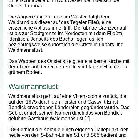
Entenschnabel an. Im Nordwesten befindet sich der
Ortsteil Frohnau.
Die Abgrenzung zu Tegel im Westen folgt dem
Waldrand bis dieser auf das Tegeler Fließ, eine
eiszeitliche Abflussrinne, trifft. Der übrige Grenzverlauf
ist bis zur Stadtgrenze im Nordosten mit dem Fließtal
identisch. Jenseits des Bachs liegen östlich
beziehungsweise südöstlich die Ortsteile Lübars und
Waidmannslust.
Das Wappen des Ortsteils zeigt eine silberne Kirche mit
dem Turm auf der rechten Seite vor blauem Himmel auf
grünem Boden.
Waidmannslust:
Waidmannslust geht auf eine Villenkolonie zurück, die
auf den 1875 durch den Förster und Gastwirt Ernst
Bondick erworbenen Ländereien gegründet wurde. Das
Gebiet erhielt seinen Namen durch das von Bondick
geführte Gasthaus Waidmannslust.[1]
1884 erhielt die Kolonie einen eigenen Haltepunkt, der
heute von den S-Bahn-Linien S1 und S85 bedient und