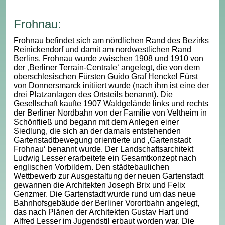
Frohnau:
Frohnau befindet sich am nördlichen Rand des Bezirks
Reinickendorf und damit am nordwestlichen Rand
Berlins. Frohnau wurde zwischen 1908 und 1910 von
der ‚Berliner Terrain-Centrale‘ angelegt, die von dem
oberschlesischen Fürsten Guido Graf Henckel Fürst
von Donnersmarck initiiert wurde (nach ihm ist eine der
drei Platzanlagen des Ortsteils benannt). Die
Gesellschaft kaufte 1907 Waldgelände links und rechts
der Berliner Nordbahn von der Familie von Veltheim in
Schönfließ und begann mit dem Anlegen einer
Siedlung, die sich an der damals entstehenden
Gartenstadtbewegung orientierte und ‚Gartenstadt
Frohnau‘ benannt wurde. Der Landschaftsarchitekt
Ludwig Lesser erarbeitete ein Gesamtkonzept nach
englischen Vorbildern. Den städtebaulichen
Wettbewerb zur Ausgestaltung der neuen Gartenstadt
gewannen die Architekten Joseph Brix und Felix
Genzmer. Die Gartenstadt wurde rund um das neue
Bahnhofsgebäude der Berliner Vorortbahn angelegt,
das nach Plänen der Architekten Gustav Hart und
Alfred Lesser im Jugendstil erbaut worden war. Die