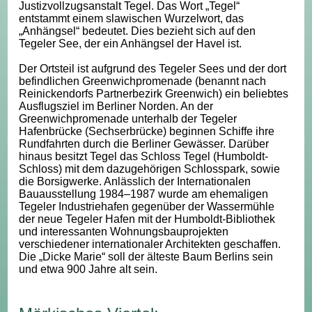
Justizvollzugsanstalt Tegel. Das Wort „Tegel“
entstammt einem slawischen Wurzelwort, das
„Anhängsel“ bedeutet. Dies bezieht sich auf den
Tegeler See, der ein Anhängsel der Havel ist.
Der Ortsteil ist aufgrund des Tegeler Sees und der dort
befindlichen Greenwichpromenade (benannt nach
Reinickendorfs Partnerbezirk Greenwich) ein beliebtes
Ausflugsziel im Berliner Norden. An der
Greenwichpromenade unterhalb der Tegeler
Hafenbrücke (Sechserbrücke) beginnen Schiffe ihre
Rundfahrten durch die Berliner Gewässer. Darüber
hinaus besitzt Tegel das Schloss Tegel (Humboldt-
Schloss) mit dem dazugehörigen Schlosspark, sowie
die Borsigwerke. Anlässlich der Internationalen
Bauausstellung 1984–1987 wurde am ehemaligen
Tegeler Industriehafen gegenüber der Wassermühle
der neue Tegeler Hafen mit der Humboldt-Bibliothek
und interessanten Wohnungsbauprojekten
verschiedener internationaler Architekten geschaffen.
Die „Dicke Marie“ soll der älteste Baum Berlins sein
und etwa 900 Jahre alt sein.