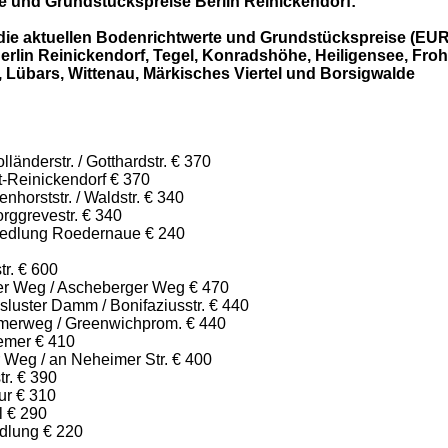
e und Grundstückspreise Berlin Reinickendorf:
 die aktuellen Bodenrichtwerte und Grundstückspreise (EUR
erlin Reinickendorf, Tegel, Konradshöhe, Heiligensee, Fro
 Lübars, Wittenau, Märkisches Viertel und Borsigwalde
länderstr. / Gotthardstr. € 370
t-Reinickendorf € 370
nhorststr. / Waldstr. € 340
rggrevestr. € 340
iedlung Roedernaue € 240
tr. € 600
ker Weg / Ascheberger Weg € 470
luster Damm / Bonifaziusstr. € 440
merweg / Greenwichprom. € 440
emer € 410
 Weg / an Neheimer Str. € 400
tr. € 390
ur € 310
l € 290
dlung € 220