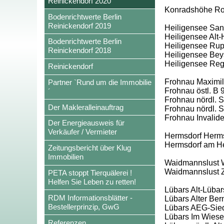
Reinickendorf 2020
Konradshöhe Rohr
Bodenrichtwerte Berlin
Reinickendorf 2019
Heiligensee San
Heiligensee Alt-
Bodenrichtwerte Berlin
Heiligensee Rup
Reinickendorf 2018
Heiligensee Beys
Heiligensee Re
Reinickendorf
Frohnau Maximili
Partner `Rund um die Immobilie
Frohnau östl. B 
´
Frohnau nördl. Sc
Der Makleralleinauftrag
Frohnau nördl. S
Frohnau Invalid
Der Energieausweis für
Verkäufer / Vermieter
Hermsdorf Herms
Hermsdorf am H
Zeitungsbericht über Klug
Immobilien
Waidmannslust W
Waidmannslust 
PETA stoppt Tierquälerei !
Helfen Sie Leben zu retten!
Lübars Alt-Lübar
RDM Informationsblätter -
Lübars Alter Ber
Bestellerprinzip, GwG
Lübars AEG-Siedl
Lübars Im Wies
Referenzen