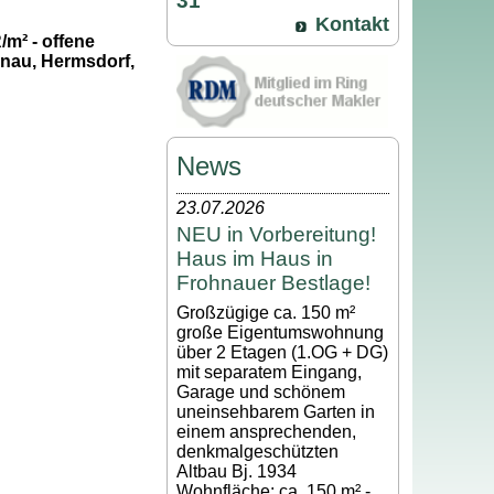
31
Kontakt
/m² - offene
hnau, Hermsdorf,
News
23.07.2026
NEU in Vorbereitung!
Haus im Haus in
Frohnauer Bestlage!
Großzügige ca. 150 m²
große Eigentumswohnung
über 2 Etagen (1.OG + DG)
mit separatem Eingang,
Garage und schönem
uneinsehbarem Garten in
einem ansprechenden,
denkmalgeschützten
Altbau Bj. 1934
Wohnfläche: ca. 150 m² -