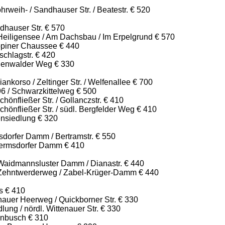
weih- / Sandhauser Str. / Beatestr. € 520
dhauser Str. € 570
Heiligensee / Am Dachsbau / Im Erpelgrund € 570
piner Chaussee € 440
chlagstr. € 420
genwalder Weg € 330
ankorso / Zeltinger Str. / Welfenallee € 700
96 / Schwarzkittelweg € 500
hönfließer Str. / Gollanczstr. € 410
chönfließer Str. / südl. Bergfelder Weg € 410
ensiedlung € 320
dorfer Damm / Bertramstr. € 550
ermsdorfer Damm € 410
aidmannsluster Damm / Dianastr. € 440
Zehntwerderweg / Zabel-Krüger-Damm € 440
s € 410
nauer Heerweg / Quickborner Str. € 330
ung / nördl. Wittenauer Str. € 330
enbusch € 310