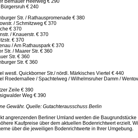
ter Bernauer Heerweg € 290
 Bürgersruh € 240
nburger Str. / Rathauspromenade € 380
owstr. / Schmitzweg € 370
oche € 370
str. / Knauerstr. € 370
zstr. € 370
tenau / Am Rathauspark € 370
r Str. / Maarer Str. € 360
uer Str. € 360
burger Str. € 360
l westl. Quickborner Str./ nördl. Märkisches Viertel € 440
tel Roedernallee / Spachtelweg / Wilhelmsruher Damm / Wento
zer Zeile € 390
sigwalder Weg € 390
ne Gewähr. Quelle: Gutachterausschuss Berlin
ekt angrenzenden Berliner Umland werden die Baugrundstücke
öhere Kaufpreise über dem aktuellen Bodenrichtwert erzielt. W
gerne über die jeweiligen Bodenrichtwerte in Ihrer Umgebung.