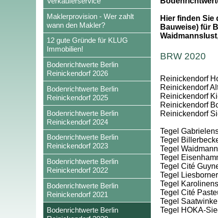
Verkäuferservice
Bodenrichtwert
Maklerprovision - Wer zahlt
Hier finden Sie
wann den Makler?
Bauweise) für B
Waidmannslust,
12 gute Gründe für KLUG
Immobilien!
BRW 2020
Bodenrichtwerte Berlin
Reinickendorf 2026
Reinickendorf Hol
Reinickendorf Al
Bodenrichtwerte Berlin
Reinickendorf Kie
Reinickendorf 2025
Reinickendorf Bo
Bodenrichtwerte Berlin
Reinickendorf S
Reinickendorf 2024
Tegel Gabrielens
Bodenrichtwerte Berlin
Tegel Billerbec
Reinickendorf 2023
Tegel Waidmanns
Tegel Eisenham
Bodenrichtwerte Berlin
Tegel Cité Guyn
Reinickendorf 2022
Tegel Liesborner
Tegel Karolinens
Bodenrichtwerte Berlin
Tegel Cité Paste
Reinickendorf 2021
Tegel Saatwinke
Bodenrichtwerte Berlin
Tegel HOKA-Sie