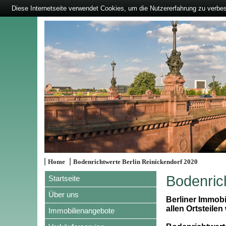
Diese Internetseite verwendet Cookies, um die Nutzererfahrung zu verbe
|
|
Home
Bodenrichtwerte Berlin Reinickendorf 2020
Bodenric
Startseite
Über uns
Berliner Immobi
allen Ortsteilen 
Immobilienangebote