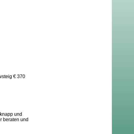
wsteig € 370
 knapp und
ir beraten und