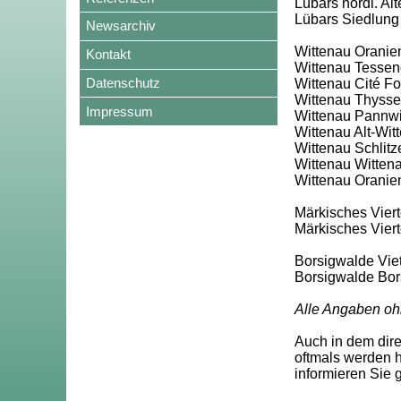
Lübars nördl. Al
Lübars Siedlung
Newsarchiv
Wittenau Oranie
Kontakt
Wittenau Tessen
Datenschutz
Wittenau Cité F
Wittenau Thyssen
Impressum
Wittenau Pannwit
Wittenau Alt-Wit
Wittenau Schlitze
Wittenau Wittena
Wittenau Oranien
Märkisches Vierte
Märkisches Vier
Borsigwalde Viet
Borsigwalde Bor
Alle Angaben oh
Auch in dem dir
oftmals werden h
informieren Sie 