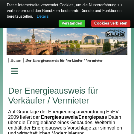
Diese Internetseite verwendet Cookies, um die Nutzererfahrung zu
verbessern und den Benutzern bestimmte Dienste und Funktionen
bereitzustellen.
Details
Verstanden
Cookies verbieten
|
|
Home
Der Energieausweis für Verkäufer / Vermieter
≡
Der Energieausweis für
Verkäufer / Vermieter
Auf Grundlage der Energieeinsparverordnung EnEV
2009 liefert der
Energieausweis/Energiepass
Daten
über die Energiebilanz eines Gebäudes. Weiterhin
enthält der Energieausweis Vorschläge zur sinnvollen
und wirtschaftlichen Modernisierung.