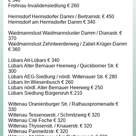
€ 340
Frohnau Invalidensiedlung € 260
Hermsdorf Hermsdorfer Damm / Bertramstr. € 450
Hermsdorf am Hermsdorfer Damm € 340
Waidmannslust Waidmannsluster Damm / Dianastr. €
370
Waidmannslust Zehntwerderweg / Zabel-Krüger-Damm
€ 360
Lübars Alt-Lübars € 340
Lübars Alter Bernauer Heerweg / Quickborner Str. €
300
Lübars AEG-Siedlung / nördl. Wittenauer Str. € 280
Lübars Im Wiesenbusch € 260
Lübars nördl. Alter Bernauer Heerweg € 250
Lübars Siedlung Bürgersruh € 210
Wittenau Oranienburger Str. / Rathauspromenade €
330
Wittenau Tessenowstr. / Schmitzweg € 320
Wittenau Cité Foche € 320
Wittenau Thyssenstr. / Knauerstr. € 320
Wittenau Pannwitzstr. € 320