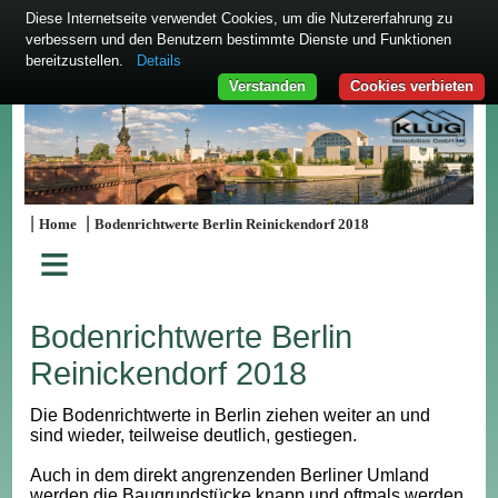
Diese Internetseite verwendet Cookies, um die Nutzererfahrung zu
verbessern und den Benutzern bestimmte Dienste und Funktionen
bereitzustellen.
Details
Verstanden
Cookies verbieten
|
|
Home
Bodenrichtwerte Berlin Reinickendorf 2018
≡
Bodenrichtwerte Berlin
Reinickendorf 2018
Die Bodenrichtwerte in Berlin ziehen weiter an und
sind wieder, teilweise deutlich, gestiegen.
Auch in dem direkt angrenzenden Berliner Umland
werden die Baugrundstücke knapp und oftmals werden