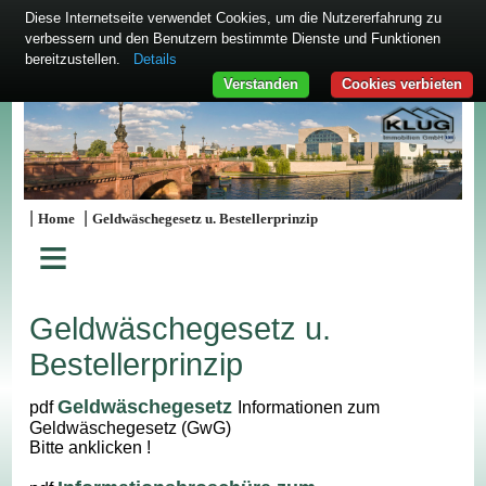
Diese Internetseite verwendet Cookies, um die Nutzererfahrung zu
verbessern und den Benutzern bestimmte Dienste und Funktionen
bereitzustellen.
Details
Verstanden
Cookies verbieten
|
|
Home
Geldwäschegesetz u. Bestellerprinzip
≡
Geldwäschegesetz u.
Bestellerprinzip
Geldwäschegesetz
pdf
Informationen zum
Geldwäschegesetz (GwG)
Bitte anklicken !