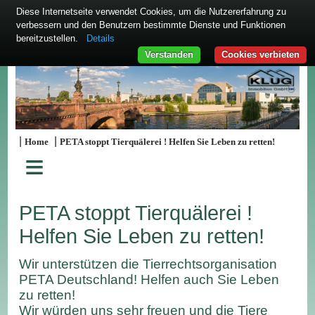
Diese Internetseite verwendet Cookies, um die Nutzererfahrung zu
verbessern und den Benutzern bestimmte Dienste und Funktionen
bereitzustellen.
Details
Verstanden
Cookies verbieten
|
|
Home
PETA stoppt Tierquälerei ! Helfen Sie Leben zu retten!
≡
PETA stoppt Tierquälerei !
Helfen Sie Leben zu retten!
Wir unterstützen die Tierrechtsorganisation
PETA Deutschland! Helfen auch Sie Leben
zu retten!
Wir würden uns sehr freuen und die Tiere