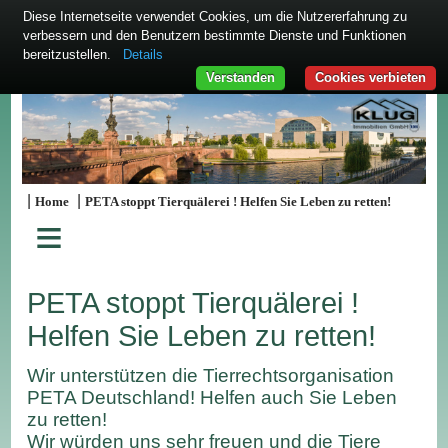
Diese Internetseite verwendet Cookies, um die Nutzererfahrung zu
verbessern und den Benutzern bestimmte Dienste und Funktionen
bereitzustellen.
Details
Verstanden
Cookies verbieten
|
|
Home
PETA stoppt Tierquälerei ! Helfen Sie Leben zu retten!
≡
PETA stoppt Tierquälerei !
Helfen Sie Leben zu retten!
Wir unterstützen die Tierrechtsorganisation
PETA Deutschland! Helfen auch Sie Leben
zu retten!
Wir würden uns sehr freuen und die Tiere