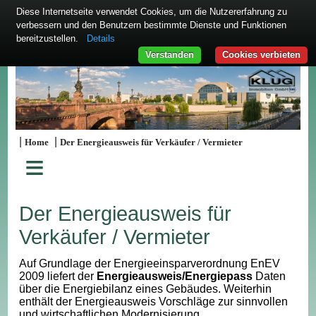
Diese Internetseite verwendet Cookies, um die Nutzererfahrung zu
verbessern und den Benutzern bestimmte Dienste und Funktionen
bereitzustellen.
Details
Verstanden
Cookies verbieten
|
|
Home
Der Energieausweis für Verkäufer / Vermieter
≡
Der Energieausweis für
Verkäufer / Vermieter
Auf Grundlage der Energieeinsparverordnung EnEV
2009 liefert der
Energieausweis/Energiepass
Daten
über die Energiebilanz eines Gebäudes. Weiterhin
enthält der Energieausweis Vorschläge zur sinnvollen
und wirtschaftlichen Modernisierung.