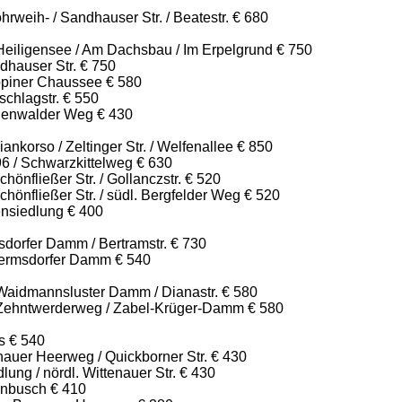
weih- / Sandhauser Str. / Beatestr. € 680
Heiligensee / Am Dachsbau / Im Erpelgrund € 750
dhauser Str. € 750
piner Chaussee € 580
chlagstr. € 550
genwalder Weg € 430
ankorso / Zeltinger Str. / Welfenallee € 850
96 / Schwarzkittelweg € 630
hönfließer Str. / Gollanczstr. € 520
chönfließer Str. / südl. Bergfelder Weg € 520
ensiedlung € 400
dorfer Damm / Bertramstr. € 730
ermsdorfer Damm € 540
aidmannsluster Damm / Dianastr. € 580
Zehntwerderweg / Zabel-Krüger-Damm € 580
s € 540
nauer Heerweg / Quickborner Str. € 430
ung / nördl. Wittenauer Str. € 430
enbusch € 410