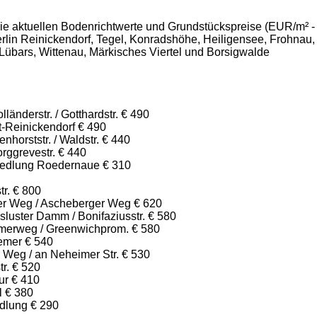
die aktuellen Bodenrichtwerte und Grundstückspreise (EUR/m² -
rlin Reinickendorf, Tegel, Konradshöhe, Heiligensee, Frohnau,
Lübars, Wittenau, Märkisches Viertel und Borsigwalde
länderstr. / Gotthardstr. € 490
t-Reinickendorf € 490
nhorststr. / Waldstr. € 440
rggrevestr. € 440
iedlung Roedernaue € 310
tr. € 800
ker Weg / Ascheberger Weg € 620
luster Damm / Bonifaziusstr. € 580
merweg / Greenwichprom. € 580
emer € 540
 Weg / an Neheimer Str. € 530
tr. € 520
ur € 410
l € 380
dlung € 290