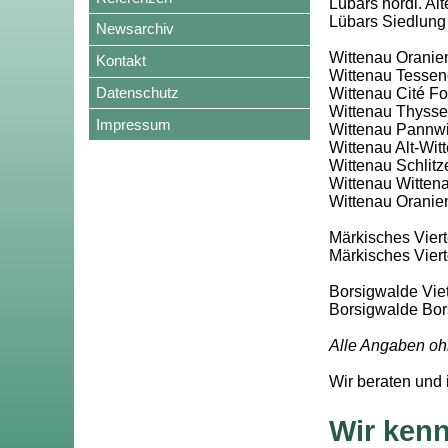
Lübars nördl. Al
Lübars Siedlung
Newsarchiv
Wittenau Oranie
Kontakt
Wittenau Tessen
Datenschutz
Wittenau Cité F
Wittenau Thyssen
Impressum
Wittenau Pannwit
Wittenau Alt-Wit
Wittenau Schlitze
Wittenau Wittena
Wittenau Oranien
Märkisches Vierte
Märkisches Vier
Borsigwalde Viet
Borsigwalde Bor
Alle Angaben oh
Wir beraten und 
Wir kenn