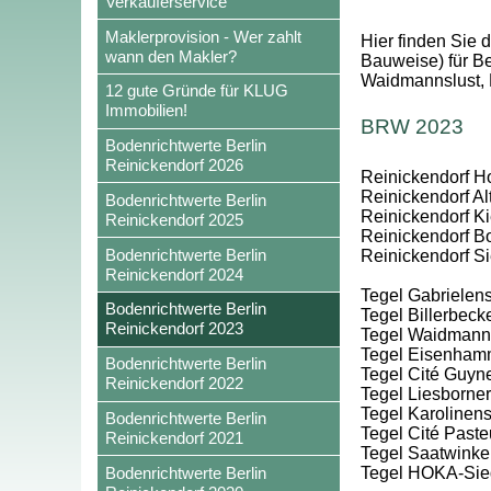
Verkäuferservice
Maklerprovision - Wer zahlt
Hier finden Sie 
wann den Makler?
Bauweise) für Be
Waidmannslust, 
12 gute Gründe für KLUG
Immobilien!
BRW 2023
Bodenrichtwerte Berlin
Reinickendorf 2026
Reinickendorf Hol
Reinickendorf Al
Bodenrichtwerte Berlin
Reinickendorf Kie
Reinickendorf 2025
Reinickendorf Bo
Bodenrichtwerte Berlin
Reinickendorf S
Reinickendorf 2024
Tegel Gabrielens
Bodenrichtwerte Berlin
Tegel Billerbec
Reinickendorf 2023
Tegel Waidmanns
Tegel Eisenham
Bodenrichtwerte Berlin
Tegel Cité Guyn
Reinickendorf 2022
Tegel Liesborner
Tegel Karolinens
Bodenrichtwerte Berlin
Tegel Cité Paste
Reinickendorf 2021
Tegel Saatwinke
Bodenrichtwerte Berlin
Tegel HOKA-Sie