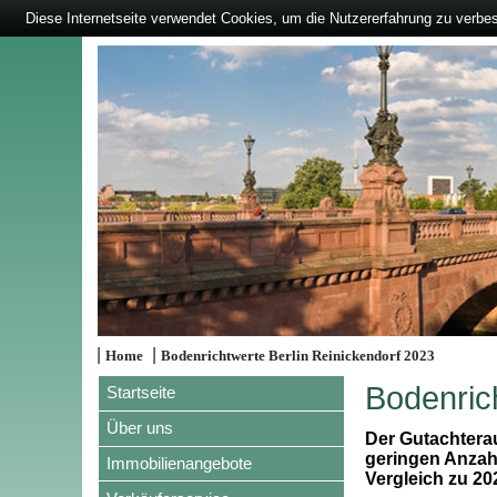
Diese Internetseite verwendet Cookies, um die Nutzererfahrung zu verbe
|
|
Home
Bodenrichtwerte Berlin Reinickendorf 2023
Bodenric
Startseite
Über uns
Der Gutachtera
geringen Anzahl
Immobilienangebote
Vergleich zu 20