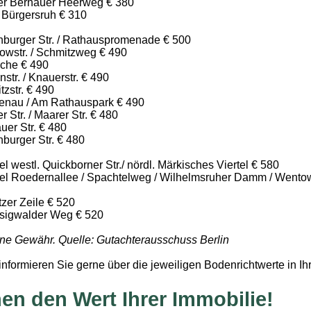
ter Bernauer Heerweg € 380
 Bürgersruh € 310
nburger Str. / Rathauspromenade € 500
owstr. / Schmitzweg € 490
oche € 490
str. / Knauerstr. € 490
zstr. € 490
tenau / Am Rathauspark € 490
r Str. / Maarer Str. € 480
uer Str. € 480
burger Str. € 480
l westl. Quickborner Str./ nördl. Märkisches Viertel € 580
tel Roedernallee / Spachtelweg / Wilhelmsruher Damm / Wento
zer Zeile € 520
sigwalder Weg € 520
ne Gewähr. Quelle: Gutachterausschuss Berlin
informieren Sie gerne über die jeweiligen Bodenrichtwerte in 
en den Wert Ihrer Immobilie!