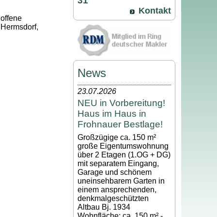
31
Kontakt
 offene
 Hermsdorf,
News
23.07.2026
NEU in Vorbereitung!
Haus im Haus in
Frohnauer Bestlage!
Großzügige ca. 150 m²
große Eigentumswohnung
über 2 Etagen (1.OG + DG)
mit separatem Eingang,
Garage und schönem
uneinsehbarem Garten in
einem ansprechenden,
denkmalgeschützten
Altbau Bj. 1934
Wohnfläche: ca. 150 m² -