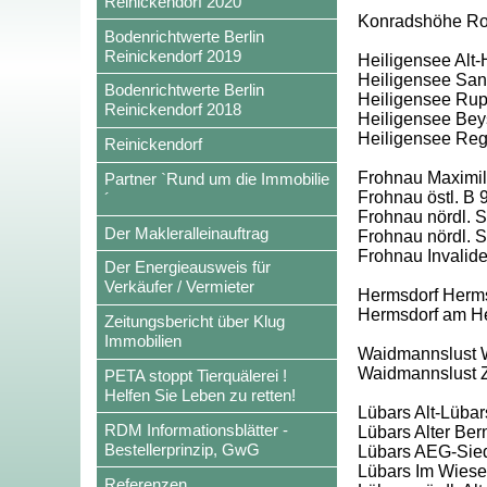
Reinickendorf 2020
Konradshöhe Rohr
Bodenrichtwerte Berlin
Reinickendorf 2019
Heiligensee Alt-
Heiligensee San
Bodenrichtwerte Berlin
Heiligensee Rup
Reinickendorf 2018
Heiligensee Beys
Heiligensee Re
Reinickendorf
Frohnau Maximili
Partner `Rund um die Immobilie
Frohnau östl. B 
´
Frohnau nördl. Sc
Der Makleralleinauftrag
Frohnau nördl. S
Frohnau Invalid
Der Energieausweis für
Verkäufer / Vermieter
Hermsdorf Herms
Hermsdorf am H
Zeitungsbericht über Klug
Immobilien
Waidmannslust W
Waidmannslust 
PETA stoppt Tierquälerei !
Helfen Sie Leben zu retten!
Lübars Alt-Lübar
RDM Informationsblätter -
Lübars Alter Ber
Bestellerprinzip, GwG
Lübars AEG-Siedl
Lübars Im Wies
Referenzen