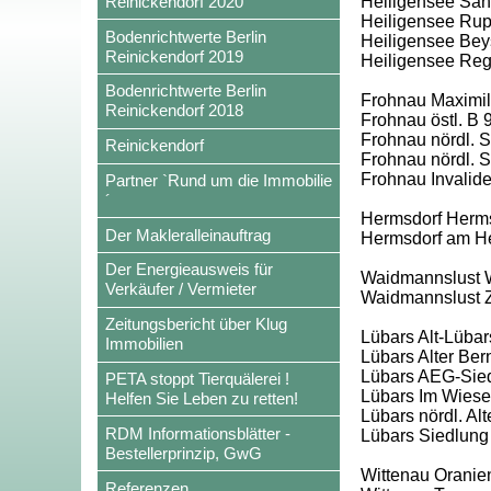
Reinickendorf 2020
Heiligensee San
Heiligensee Rup
Bodenrichtwerte Berlin
Heiligensee Beys
Reinickendorf 2019
Heiligensee Re
Bodenrichtwerte Berlin
Frohnau Maximili
Reinickendorf 2018
Frohnau östl. B 
Frohnau nördl. Sc
Reinickendorf
Frohnau nördl. S
Frohnau Invalid
Partner `Rund um die Immobilie
´
Hermsdorf Herms
Der Makleralleinauftrag
Hermsdorf am H
Der Energieausweis für
Waidmannslust W
Verkäufer / Vermieter
Waidmannslust 
Zeitungsbericht über Klug
Lübars Alt-Lübar
Immobilien
Lübars Alter Ber
Lübars AEG-Siedl
PETA stoppt Tierquälerei !
Lübars Im Wies
Helfen Sie Leben zu retten!
Lübars nördl. Al
RDM Informationsblätter -
Lübars Siedlung
Bestellerprinzip, GwG
Wittenau Oranie
Referenzen