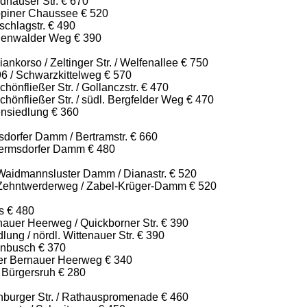
dhauser Str. € 670
piner Chaussee € 520
chlagstr. € 490
genwalder Weg € 390
ankorso / Zeltinger Str. / Welfenallee € 750
96 / Schwarzkittelweg € 570
hönfließer Str. / Gollanczstr. € 470
chönfließer Str. / südl. Bergfelder Weg € 470
ensiedlung € 360
dorfer Damm / Bertramstr. € 660
ermsdorfer Damm € 480
aidmannsluster Damm / Dianastr. € 520
Zehntwerderweg / Zabel-Krüger-Damm € 520
s € 480
nauer Heerweg / Quickborner Str. € 390
ung / nördl. Wittenauer Str. € 390
enbusch € 370
ter Bernauer Heerweg € 340
 Bürgersruh € 280
nburger Str. / Rathauspromenade € 460