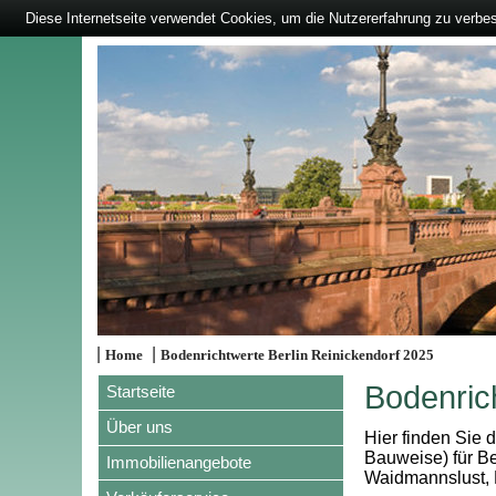
Diese Internetseite verwendet Cookies, um die Nutzererfahrung zu verbe
|
|
Home
Bodenrichtwerte Berlin Reinickendorf 2025
Bodenric
Startseite
Über uns
Hier finden Sie 
Bauweise) für Be
Immobilienangebote
Waidmannslust, 