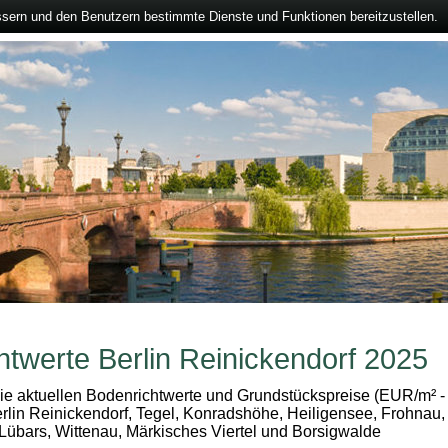
ssern und den Benutzern bestimmte Dienste und Funktionen bereitzustellen.
htwerte Berlin Reinickendorf 2025
die aktuellen Bodenrichtwerte und Grundstückspreise (EUR/m² -
rlin Reinickendorf, Tegel, Konradshöhe, Heiligensee, Frohnau,
Lübars, Wittenau, Märkisches Viertel und Borsigwalde