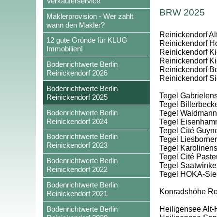
Verkäuferservice
BRW 2025
Maklerprovision - Wer zahlt
wann den Makler?
Reinickendorf Al
12 gute Gründe für KLUG
Reinickendorf Hol
Immobilien!
Reinickendorf Ki
Reinickendorf Kie
Bodenrichtwerte Berlin
Reinickendorf Bo
Reinickendorf 2026
Reinickendorf S
Bodenrichtwerte Berlin
Tegel Gabrielens
Reinickendorf 2025
Tegel Billerbec
Bodenrichtwerte Berlin
Tegel Waidmanns
Reinickendorf 2024
Tegel Eisenham
Tegel Cité Guyn
Bodenrichtwerte Berlin
Tegel Liesborner
Reinickendorf 2023
Tegel Karolinens
Tegel Cité Paste
Bodenrichtwerte Berlin
Tegel Saatwinke
Reinickendorf 2022
Tegel HOKA-Sie
Bodenrichtwerte Berlin
Konradshöhe Rohr
Reinickendorf 2021
Bodenrichtwerte Berlin
Heiligensee Alt-