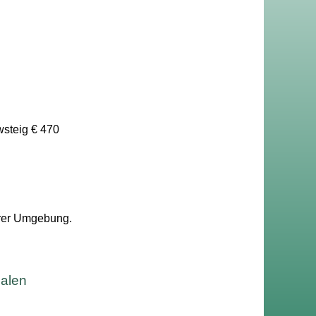
wsteig € 470
Ihrer Umgebung.
malen