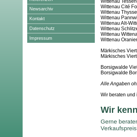
Wittenau Tessen
Wittenau Cité F
Newsarchiv
Wittenau Thyssen
Wittenau Pannwit
Kontakt
Wittenau Alt-Wit
Datenschutz
Wittenau Schlitze
Wittenau Wittena
Impressum
Wittenau Oranien
Märkisches Vierte
Märkisches Vier
Borsigwalde Viet
Borsigwalde Bor
Alle Angaben oh
Wir beraten und 
Wir kenn
Gerne beraten
Verkaufspreis 