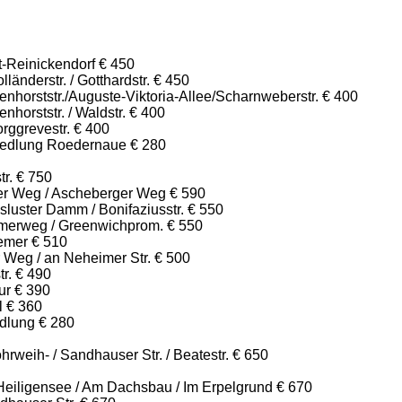
t-Reinickendorf € 450
länderstr. / Gotthardstr. € 450
enhorststr./Auguste-Viktoria-Allee/Scharnweberstr. € 400
nhorststr. / Waldstr. € 400
rggrevestr. € 400
iedlung Roedernaue € 280
tr. € 750
ker Weg / Ascheberger Weg € 590
luster Damm / Bonifaziusstr. € 550
merweg / Greenwichprom. € 550
emer € 510
 Weg / an Neheimer Str. € 500
tr. € 490
ur € 390
l € 360
dlung € 280
weih- / Sandhauser Str. / Beatestr. € 650
Heiligensee / Am Dachsbau / Im Erpelgrund € 670