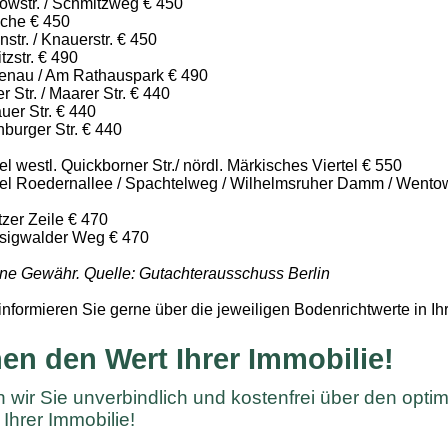
owstr. / Schmitzweg € 450
oche € 450
str. / Knauerstr. € 450
zstr. € 490
tenau / Am Rathauspark € 490
r Str. / Maarer Str. € 440
uer Str. € 440
burger Str. € 440
l westl. Quickborner Str./ nördl. Märkisches Viertel € 550
tel Roedernallee / Spachtelweg / Wilhelmsruher Damm / Wento
zer Zeile € 470
sigwalder Weg € 470
ne Gewähr. Quelle: Gutachterausschuss Berlin
informieren Sie gerne über die jeweiligen Bodenrichtwerte in 
en den Wert Ihrer Immobilie!
 wir Sie unverbindlich und kostenfrei über den opti
Ihrer Immobilie!