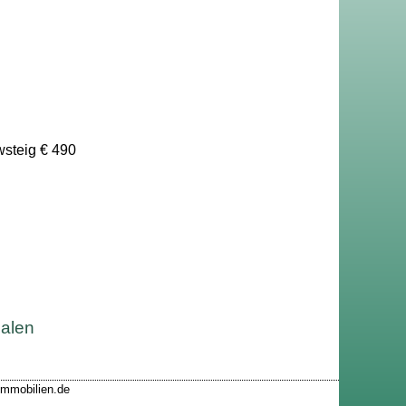
wsteig € 490
malen
-immobilien.de