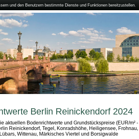
ssern und den Benutzern bestimmte Dienste und Funktionen bereitzustellen.
htwerte Berlin Reinickendorf 2024
die aktuellen Bodenrichtwerte und Grundstückspreise (EUR/m² -
rlin Reinickendorf, Tegel, Konradshöhe, Heiligensee, Frohnau,
Lübars, Wittenau, Märkisches Viertel und Borsigwalde