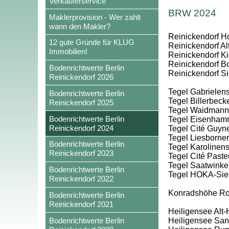
Verkäuferservice
BRW 2024
Maklerprovision - Wer zahlt
wann den Makler?
Reinickendorf Hol
12 gute Gründe für KLUG
Reinickendorf Al
Immobilien!
Reinickendorf Kie
Reinickendorf Bo
Bodenrichtwerte Berlin
Reinickendorf S
Reinickendorf 2026
Tegel Gabrielens
Bodenrichtwerte Berlin
Tegel Billerbec
Reinickendorf 2025
Tegel Waidmanns
Bodenrichtwerte Berlin
Tegel Eisenham
Reinickendorf 2024
Tegel Cité Guyn
Tegel Liesborner
Bodenrichtwerte Berlin
Tegel Karolinens
Reinickendorf 2023
Tegel Cité Paste
Tegel Saatwinke
Bodenrichtwerte Berlin
Tegel HOKA-Sie
Reinickendorf 2022
Konradshöhe Rohr
Bodenrichtwerte Berlin
Reinickendorf 2021
Heiligensee Alt-
Bodenrichtwerte Berlin
Heiligensee San