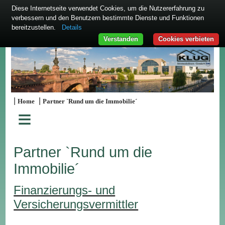
Diese Internetseite verwendet Cookies, um die Nutzererfahrung zu
verbessern und den Benutzern bestimmte Dienste und Funktionen
bereitzustellen.
Details
Verstanden
Cookies verbieten
|
|
Home
Partner `Rund um die Immobilie´
≡
Partner `Rund um die
Immobilie´
Finanzierungs- und
Versicherungsvermittler