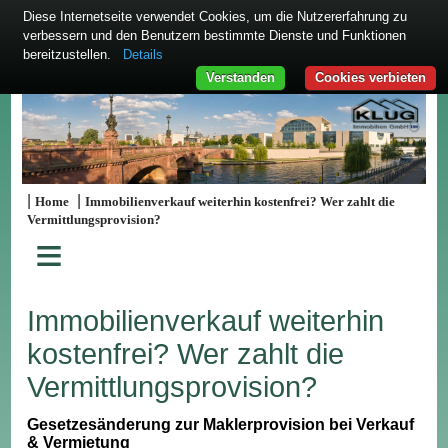
Diese Internetseite verwendet Cookies, um die Nutzererfahrung zu
verbessern und den Benutzern bestimmte Dienste und Funktionen
bereitzustellen.
Details
Verstanden
Cookies verbieten
|
|
Home
Immobilienverkauf weiterhin kostenfrei? Wer zahlt die
Vermittlungsprovision?
≡
Immobilienverkauf weiterhin
kostenfrei? Wer zahlt die
Vermittlungsprovision?
Gesetzesänderung zur Maklerprovision bei Verkauf
& Vermietung