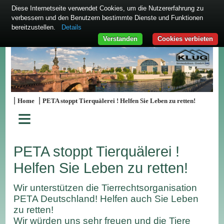
Diese Internetseite verwendet Cookies, um die Nutzererfahrung zu
verbessern und den Benutzern bestimmte Dienste und Funktionen
bereitzustellen.
Details
Verstanden
Cookies verbieten
|
|
Home
PETA stoppt Tierquälerei ! Helfen Sie Leben zu retten!
≡
PETA stoppt Tierquälerei !
Helfen Sie Leben zu retten!
Wir unterstützen die Tierrechtsorganisation
PETA Deutschland! Helfen auch Sie Leben
zu retten!
Wir würden uns sehr freuen und die Tiere