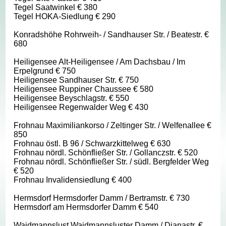
Tegel Saatwinkel € 380
Tegel HOKA-Siedlung € 290
Konradshöhe Rohrweih- / Sandhauser Str. / Beatestr. €
680
Heiligensee Alt-Heiligensee / Am Dachsbau / Im
Erpelgrund € 750
Heiligensee Sandhauser Str. € 750
Heiligensee Ruppiner Chaussee € 580
Heiligensee Beyschlagstr. € 550
Heiligensee Regenwalder Weg € 430
Frohnau Maximiliankorso / Zeltinger Str. / Welfenallee €
850
Frohnau östl. B 96 / Schwarzkittelweg € 630
Frohnau nördl. Schönfließer Str. / Gollanczstr. € 520
Frohnau nördl. Schönfließer Str. / südl. Bergfelder Weg
€ 520
Frohnau Invalidensiedlung € 400
Hermsdorf Hermsdorfer Damm / Bertramstr. € 730
Hermsdorf am Hermsdorfer Damm € 540
Waidmannslust Waidmannsluster Damm / Dianastr. €