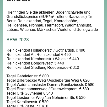
Hier finden Sie die aktuellen Bodenrichtwerte und
Grundstückspreise (EUR/m² - offene Bauweise) für
Berlin Reinickendorf, Tegel, Konradshöhe,
Heiligensee, Frohnau, Hermsdorf, Waidmannslust,
Lübars, Wittenau, Märkisches Viertel und Borsigwalde
BRW 2023
Reinickendorf Holländerstr. / Gotthardstr. € 490
Reinickendorf Alt-Reinickendorf € 490
Reinickendorf Kienhorststr. / Waldstr. € 440
Reinickendorf Borggrevestr. € 440
Reinickendorf Siedlung Roedernaue € 310
Tegel Gabrielenstr. € 800
Tegel Billerbecker Weg / Ascheberger Weg € 620
Tegel Waidmannsluster Damm / Bonifaziusstr. € 580
Tegel Eisenhammerweg / Greenwichprom. € 580
Tegel Cité Guynemer € 540
Tegel Liesborner Weg / an Neheimer Str. € 530
Tegel Karolinenstr. € 520
Tegel Cité Pasteur € 410