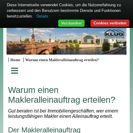
Diese Internetseite verwendet Cookies, um die Nutzererfahrung zu
verbessern und den Benutzern bestimmte Dienste und Funktionen
bereitzustellen.
Details
Verstanden
Cookies verbieten
|
|
Home
Warum einen Makleralleinauftrag erteilen?
≡
Warum einen
Makleralleinauftrag erteilen?
Gut beraten ist bei Immobiliengeschäften, wer einem
leistungsfähigen Makler einen Alleinauftrag erteilt.
Der Makleralleinauftrag