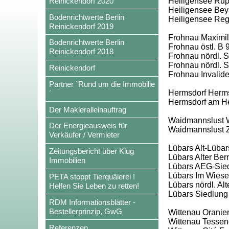
Reinickendorf 2020
Heiligensee Rup
Heiligensee Beys
Bodenrichtwerte Berlin
Heiligensee Re
Reinickendorf 2019
Frohnau Maximili
Bodenrichtwerte Berlin
Frohnau östl. B 
Reinickendorf 2018
Frohnau nördl. Sc
Frohnau nördl. S
Reinickendorf
Frohnau Invalid
Partner `Rund um die Immobilie
Hermsdorf Herms
´
Hermsdorf am H
Der Makleralleinauftrag
Waidmannslust W
Der Energieausweis für
Waidmannslust 
Verkäufer / Vermieter
Lübars Alt-Lübar
Zeitungsbericht über Klug
Lübars Alter Ber
Immobilien
Lübars AEG-Siedl
Lübars Im Wies
PETA stoppt Tierquälerei !
Lübars nördl. Al
Helfen Sie Leben zu retten!
Lübars Siedlung
RDM Informationsblätter -
Bestellerprinzip, GwG
Wittenau Oranie
Wittenau Tessen
Referenzen