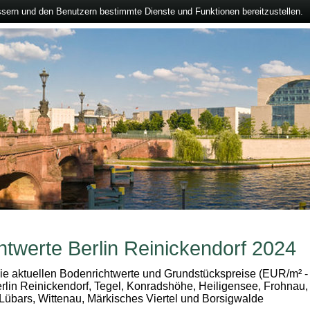
ssern und den Benutzern bestimmte Dienste und Funktionen bereitzustellen.
htwerte Berlin Reinickendorf 2024
die aktuellen Bodenrichtwerte und Grundstückspreise (EUR/m² -
rlin Reinickendorf, Tegel, Konradshöhe, Heiligensee, Frohnau,
Lübars, Wittenau, Märkisches Viertel und Borsigwalde