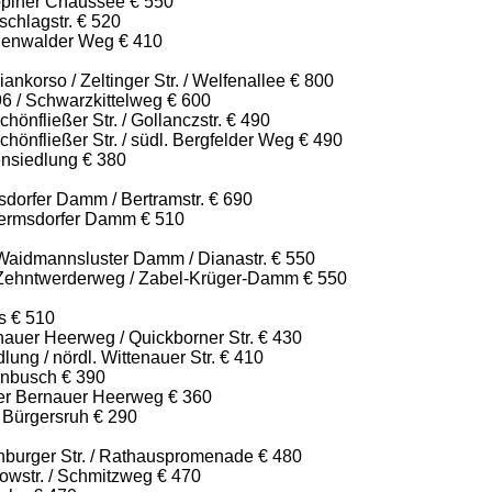
piner Chaussee € 550
chlagstr. € 520
genwalder Weg € 410
ankorso / Zeltinger Str. / Welfenallee € 800
96 / Schwarzkittelweg € 600
hönfließer Str. / Gollanczstr. € 490
chönfließer Str. / südl. Bergfelder Weg € 490
ensiedlung € 380
dorfer Damm / Bertramstr. € 690
ermsdorfer Damm € 510
aidmannsluster Damm / Dianastr. € 550
Zehntwerderweg / Zabel-Krüger-Damm € 550
s € 510
nauer Heerweg / Quickborner Str. € 430
ung / nördl. Wittenauer Str. € 410
enbusch € 390
ter Bernauer Heerweg € 360
 Bürgersruh € 290
nburger Str. / Rathauspromenade € 480
owstr. / Schmitzweg € 470