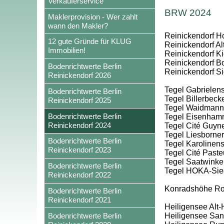
Verkäuferservice
BRW 2024
Maklerprovision - Wer zahlt
wann den Makler?
Reinickendorf Hol
12 gute Gründe für KLUG
Reinickendorf Al
Immobilien!
Reinickendorf Kie
Reinickendorf Bo
Bodenrichtwerte Berlin
Reinickendorf S
Reinickendorf 2026
Tegel Gabrielens
Bodenrichtwerte Berlin
Tegel Billerbec
Reinickendorf 2025
Tegel Waidmanns
Bodenrichtwerte Berlin
Tegel Eisenham
Reinickendorf 2024
Tegel Cité Guyn
Tegel Liesborner
Bodenrichtwerte Berlin
Tegel Karolinens
Reinickendorf 2023
Tegel Cité Paste
Tegel Saatwinke
Bodenrichtwerte Berlin
Tegel HOKA-Sie
Reinickendorf 2022
Konradshöhe Rohr
Bodenrichtwerte Berlin
Reinickendorf 2021
Heiligensee Alt-
Bodenrichtwerte Berlin
Heiligensee San