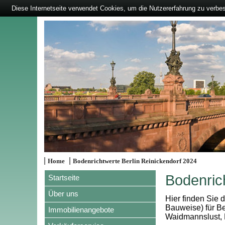
Diese Internetseite verwendet Cookies, um die Nutzererfahrung zu verbe
|
|
Home
Bodenrichtwerte Berlin Reinickendorf 2024
Bodenric
Startseite
Über uns
Hier finden Sie 
Bauweise) für Be
Immobilienangebote
Waidmannslust, 