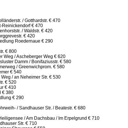
länderstr. / Gotthardstr. € 470
t-Reinickendorf € 470
nhorststr. / Waldstr. € 420
rggrevestr. € 420
iedlung Roedernaue € 290
tr. € 800
ker Weg / Ascheberger Weg € 620
luster Damm / Bonifaziusstr. € 580
merweg / Greenwichprom. € 580
emer € 540
 Weg / an Neheimer Str. € 530
tr. € 520
ur € 410
l € 380
dlung € 290
weih- / Sandhauser Str. / Beatestr. € 680
Heiligensee / Am Dachsbau / Im Erpelgrund € 710
dhauser Str. € 710