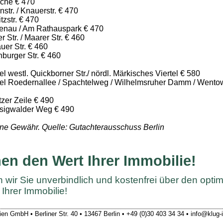
oche € 470
str. / Knauerstr. € 470
zstr. € 470
tenau / Am Rathauspark € 470
r Str. / Maarer Str. € 460
uer Str. € 460
burger Str. € 460
l westl. Quickborner Str./ nördl. Märkisches Viertel € 580
tel Roedernallee / Spachtelweg / Wilhelmsruher Damm / Wento
zer Zeile € 490
sigwalder Weg € 490
ne Gewähr. Quelle: Gutachterausschuss Berlin
en den Wert Ihrer Immobilie!
 wir Sie unverbindlich und kostenfrei über den opti
Ihrer Immobilie!
en GmbH • Berliner Str. 40 • 13467 Berlin • +49 (0)30 403 34 34 • info@klug