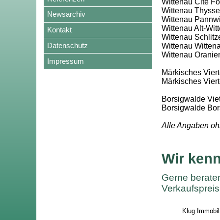
Wittenau Cité F
Wittenau Thyssen
Newsarchiv
Wittenau Pannwit
Wittenau Alt-Wit
Kontakt
Wittenau Schlitze
Datenschutz
Wittenau Wittena
Wittenau Oranien
Impressum
Märkisches Vierte
Märkisches Vier
Borsigwalde Viet
Borsigwalde Bor
Alle Angaben oh
Wir kenn
Gerne beraten
Verkaufspreis 
Klug Immobili