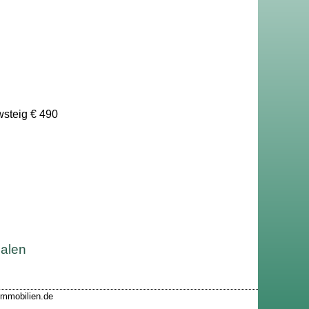
wsteig € 490
malen
-immobilien.de