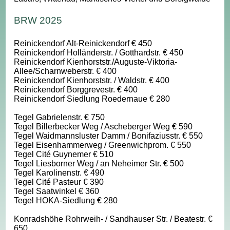
BRW 2025
Reinickendorf Alt-Reinickendorf € 450
Reinickendorf Holländerstr. / Gotthardstr. € 450
Reinickendorf Kienhorststr./Auguste-Viktoria-
Allee/Scharnweberstr. € 400
Reinickendorf Kienhorststr. / Waldstr. € 400
Reinickendorf Borggrevestr. € 400
Reinickendorf Siedlung Roedernaue € 280
Tegel Gabrielenstr. € 750
Tegel Billerbecker Weg / Ascheberger Weg € 590
Tegel Waidmannsluster Damm / Bonifaziusstr. € 550
Tegel Eisenhammerweg / Greenwichprom. € 550
Tegel Cité Guynemer € 510
Tegel Liesborner Weg / an Neheimer Str. € 500
Tegel Karolinenstr. € 490
Tegel Cité Pasteur € 390
Tegel Saatwinkel € 360
Tegel HOKA-Siedlung € 280
Konradshöhe Rohrweih- / Sandhauser Str. / Beatestr. €
650