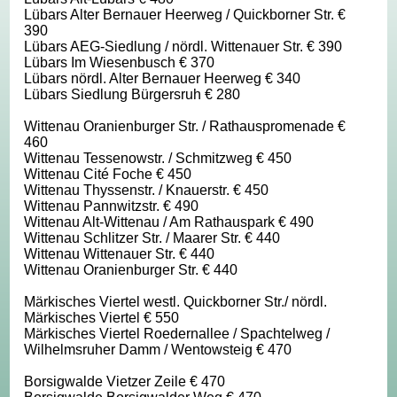
Lübars Alter Bernauer Heerweg / Quickborner Str. €
390
Lübars AEG-Siedlung / nördl. Wittenauer Str. € 390
Lübars Im Wiesenbusch € 370
Lübars nördl. Alter Bernauer Heerweg € 340
Lübars Siedlung Bürgersruh € 280
Wittenau Oranienburger Str. / Rathauspromenade €
460
Wittenau Tessenowstr. / Schmitzweg € 450
Wittenau Cité Foche € 450
Wittenau Thyssenstr. / Knauerstr. € 450
Wittenau Pannwitzstr. € 490
Wittenau Alt-Wittenau / Am Rathauspark € 490
Wittenau Schlitzer Str. / Maarer Str. € 440
Wittenau Wittenauer Str. € 440
Wittenau Oranienburger Str. € 440
Märkisches Viertel westl. Quickborner Str./ nördl.
Märkisches Viertel € 550
Märkisches Viertel Roedernallee / Spachtelweg /
Wilhelmsruher Damm / Wentowsteig € 470
Borsigwalde Vietzer Zeile € 470