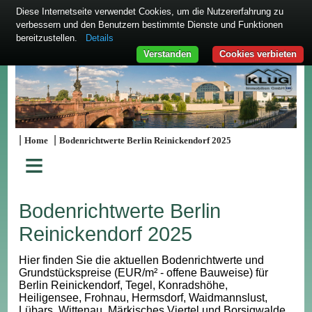
Diese Internetseite verwendet Cookies, um die Nutzererfahrung zu
verbessern und den Benutzern bestimmte Dienste und Funktionen
bereitzustellen.
Details
Verstanden
Cookies verbieten
|
|
Home
Bodenrichtwerte Berlin Reinickendorf 2025
≡
Bodenrichtwerte Berlin
Reinickendorf 2025
Hier finden Sie die aktuellen Bodenrichtwerte und
Grundstückspreise (EUR/m² - offene Bauweise) für
Berlin Reinickendorf, Tegel, Konradshöhe,
Heiligensee, Frohnau, Hermsdorf, Waidmannslust,
Lübars, Wittenau, Märkisches Viertel und Borsigwalde