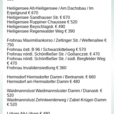
Heiligensee Alt-Heiligensee / Am Dachsbau / Im
Erpelgrund € 670
Heiligensee Sandhauser Str. € 670
Heiligensee Ruppiner Chaussee € 520
Heiligensee Beyschlagstr. € 490
Heiligensee Regenwalder Weg € 390
Frohnau Maximiliankorso / Zeltinger Str. / Welfenallee €
750
Frohnau östl. B 96 / Schwarzkittelweg € 570
Frohnau nördl. Schönfließer Str. / Gollanczstr. € 470
Frohnau nördl. Schönfließer Str. / südl. Bergfelder Weg
€ 470
Frohnau Invalidensiedlung € 360
Hermsdorf Hermsdorfer Damm / Bertramstr. € 660
Hermsdorf am Hermsdorfer Damm € 480
Waidmannslust Waidmannsluster Damm / Dianastr. €
520
Waidmannslust Zehntwerderweg / Zabel-Krüger-Damm
€ 520
Lübars Alt-Lübars € 480