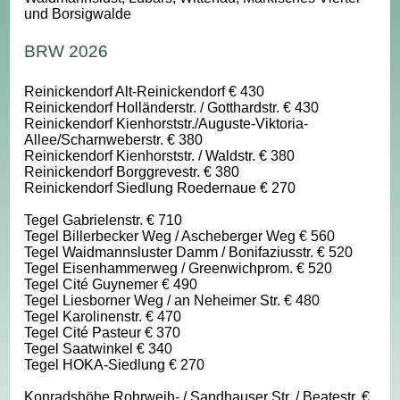
und Borsigwalde
BRW 2026
Reinickendorf Alt-Reinickendorf € 430
Reinickendorf Holländerstr. / Gotthardstr. € 430
Reinickendorf Kienhorststr./Auguste-Viktoria-
Allee/Scharnweberstr. € 380
Reinickendorf Kienhorststr. / Waldstr. € 380
Reinickendorf Borggrevestr. € 380
Reinickendorf Siedlung Roedernaue € 270
Tegel Gabrielenstr. € 710
Tegel Billerbecker Weg / Ascheberger Weg € 560
Tegel Waidmannsluster Damm / Bonifaziusstr. € 520
Tegel Eisenhammerweg / Greenwichprom. € 520
Tegel Cité Guynemer € 490
Tegel Liesborner Weg / an Neheimer Str. € 480
Tegel Karolinenstr. € 470
Tegel Cité Pasteur € 370
Tegel Saatwinkel € 340
Tegel HOKA-Siedlung € 270
Konradshöhe Rohrweih- / Sandhauser Str. / Beatestr. €