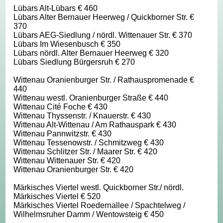
Lübars Alt-Lübars € 460
Lübars Alter Bernauer Heerweg / Quickborner Str. €
370
Lübars AEG-Siedlung / nördl. Wittenauer Str. € 370
Lübars Im Wiesenbusch € 350
Lübars nördl. Alter Bernauer Heerweg € 320
Lübars Siedlung Bürgersruh € 270
Wittenau Oranienburger Str. / Rathauspromenade €
440
Wittenau westl. Oranienburger Straße € 440
Wittenau Cité Foche € 430
Wittenau Thyssenstr. / Knauerstr. € 430
Wittenau Alt-Wittenau / Am Rathauspark € 430
Wittenau Pannwitzstr. € 430
Wittenau Tessenowstr. / Schmitzweg € 430
Wittenau Schlitzer Str. / Maarer Str. € 420
Wittenau Wittenauer Str. € 420
Wittenau Oranienburger Str. € 420
Märkisches Viertel westl. Quickborner Str./ nördl.
Märkisches Viertel € 520
Märkisches Viertel Roedernallee / Spachtelweg /
Wilhelmsruher Damm / Wentowsteig € 450