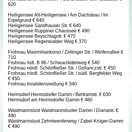
620
Heiligensee Alt-Heiligensee / Am Dachsbau / Im
Erpelgrund € 640
Heiligensee Sandhauser Str. € 640
Heiligensee Ruppiner Chaussee € 490
Heiligensee Beyschlagstr. € 470
Heiligensee Regenwalder Weg € 370
Frohnau Maximiliankorso / Zeltinger Str. / Welfenallee €
710
Frohnau östl. B 96 / Schwarzkittelweg € 540
Frohnau nördl. Schönfließer Str. / Gollanczstr. € 450
Frohnau nördl. Schönfließer Str. / südl. Bergfelder Weg
€ 450
Frohnau Invalidensiedlung € 340
Hermsdorf Hermsdorfer Damm / Bertramstr. € 630
Hermsdorf am Hermsdorfer Damm € 460
Waidmannslust Waidmannsluster Damm / Dianastr. €
490
Waidmannslust Zehntwerderweg / Zabel-Krüger-Damm
€ 490