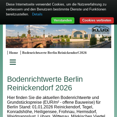
Diese Internetseite verwendet Cookies, um die Nutzererfahrung zu
verbessern und den Benutzern bestimmte Dienste und Funktionen
bereitzustellen.
Details
Verstanden
Cookies verbieten
|
|
Home
Bodenrichtwerte Berlin Reinickendorf 2026
≡
Bodenrichtwerte Berlin
Reinickendorf 2026
Hier finden Sie die aktuellen Bodenrichtwerte und
Grundstückspreise (EUR/m² - offene Bauweise) für
Berlin Stand: 01.01.2026 Reinickendorf, Tegel,
Konradshöhe, Heiligensee, Frohnau, Hermsdorf,
Waidmannslust, Lübars, Wittenau, Märkisches Viertel