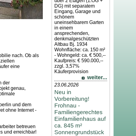
über 2 Etagen (1.OG +
DG) mit separatem
Eingang, Garage und
schönem
uneinsehbarem Garten
in einem
ansprechenden,
denkmalgeschützten
Altbau Bj. 1934
Wohnfläche: ca. 150 m²
- Wohngeld: ca. € 500,--
bilie nach. Ob als
Kaufpreis: € 590.000,--
ziellen
zzgl. 3,57%
ufer eine
Käuferprovision
weiter...
n der
23.06.2026
bjekt genau,
Neu in
ptimale
Vorbereitung!
berlin und dem
Frohnau -
t ohne Internet -
Familiengerechtes
Einfamilienhaus auf
ca. 845 m²
rbeiter betreuen
Sonnengrundstück
s und erreichbar!