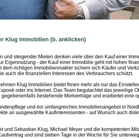
r Klug Immobilien (b. anklicken)
en und steigender Mieten denken viele über den Kauf einer Immo
zur Eigennutzung - der Kauf einer Immobilie geht mit hohen finan
it dem richtigen Immobilienmakler sichern sich Käufer und Verkä
e auch die finanziellen Interessen des Verbrauchers schützt.
hmen Klug Immobilien bietet Ihnen mehr als nur das Einstelle
Exposé oder ins Internet. Das Team begutachtet das jeweilige O
d gegebenenfalls bestehende Mietverträge und erarbeitet eine o
ndenpflege und ein umfangreiches Immobilienangebot in Nord
te an ausgewählte Kaufinteressenten - auf Wunsch auch diskre
st und Sebastian Klug, Michael Meyer und die kompetenten Mita
Kaufvertrag und sind sieben Tage in der Woche für Sie unterweg