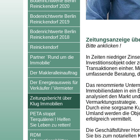
Bodenrichtwerte Berlin
Reinickendorf 2020
Bodenrichtwerte Berlin
Reinickendorf 2019
Bodenrichtwerte Berlin
Reinickendorf 2018
Zeitungsanzeige übe
Bitte anklicken !
Reinickendorf
Partner `Rund um die
In Zeiten niedriger Zins
Immobilie´
Investitionsobjekt oder 
Transaktionen einher. M
Der Makleralleinauftrag
umfassende Beratung, di
Der Energieausweis für
Das renommierte Unterne
Verkäufer / Vermieter
Immobiliendaten in ein 
analysiert den Markt un
Zeitungsbericht über
Vermarktungsstrategie.
Klug Immobilien
Durch eine sorgsame Ku
Umland werden die Objek
PETA stoppt
erfolgreich vermittelt.
Tierquälerei ! Helfen
Sie Leben zu retten!
Die Geschäftsführer Hor
RDM
Sie bis zum notariellen 