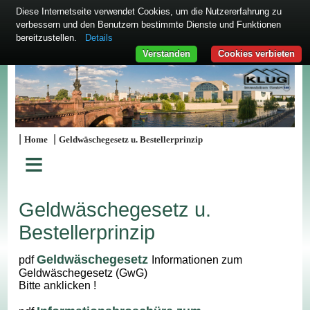
Diese Internetseite verwendet Cookies, um die Nutzererfahrung zu
verbessern und den Benutzern bestimmte Dienste und Funktionen
bereitzustellen.
Details
Verstanden
Cookies verbieten
|
|
Home
Geldwäschegesetz u. Bestellerprinzip
≡
Geldwäschegesetz u.
Bestellerprinzip
Geldwäschegesetz
pdf
Informationen zum
Geldwäschegesetz (GwG)
Bitte anklicken !