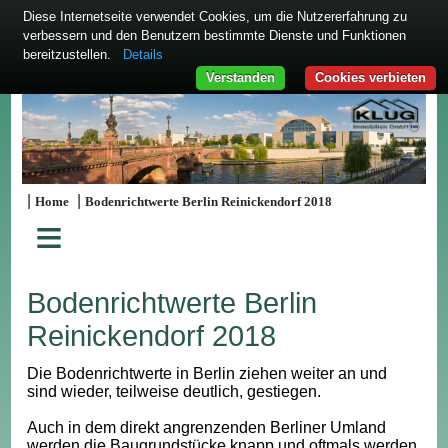
Diese Internetseite verwendet Cookies, um die Nutzererfahrung zu
verbessern und den Benutzern bestimmte Dienste und Funktionen
bereitzustellen.
Details
Verstanden
Cookies verbieten
|
|
Home
Bodenrichtwerte Berlin Reinickendorf 2018
≡
Bodenrichtwerte Berlin
Reinickendorf 2018
Die Bodenrichtwerte in Berlin ziehen weiter an und
sind wieder, teilweise deutlich, gestiegen.
Auch in dem direkt angrenzenden Berliner Umland
werden die Baugrundstücke knapp und oftmals werden