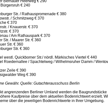
ter Bernauer Heerweg € 290
 Bürgersruh € 240
nburger Str. / Rathauspromenade € 380
owstr. / Schmitzweg € 370
oche € 370
str. / Knauerstr. € 370
zstr. € 370
tenau / Am Rathauspark € 370
r Str. / Maarer Str. € 360
uer Str. € 360
burger Str. € 360
l westl. Quickborner Str./ nördl. Märkisches Viertel € 440
tel Roedernallee / Spachtelweg / Wilhelmsruher Damm / Wento
zer Zeile € 390
sigwalder Weg € 390
ne Gewähr. Quelle: Gutachterausschuss Berlin
ekt angrenzenden Berliner Umland werden die Baugrundstücke
öhere Kaufpreise über dem aktuellen Bodenrichtwert erzielt. W
gerne über die jeweiligen Bodenrichtwerte in Ihrer Umgebung.