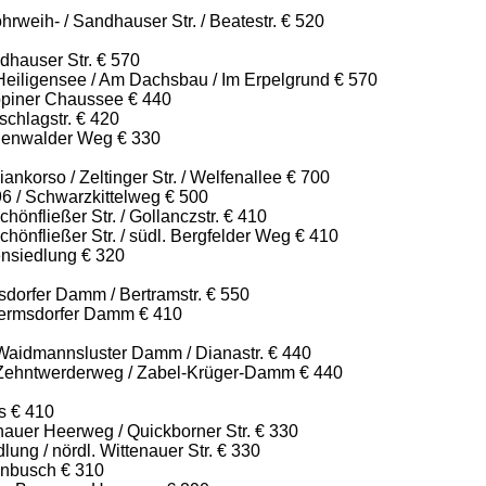
weih- / Sandhauser Str. / Beatestr. € 520
dhauser Str. € 570
Heiligensee / Am Dachsbau / Im Erpelgrund € 570
piner Chaussee € 440
chlagstr. € 420
genwalder Weg € 330
ankorso / Zeltinger Str. / Welfenallee € 700
96 / Schwarzkittelweg € 500
hönfließer Str. / Gollanczstr. € 410
chönfließer Str. / südl. Bergfelder Weg € 410
ensiedlung € 320
dorfer Damm / Bertramstr. € 550
ermsdorfer Damm € 410
aidmannsluster Damm / Dianastr. € 440
Zehntwerderweg / Zabel-Krüger-Damm € 440
s € 410
nauer Heerweg / Quickborner Str. € 330
ung / nördl. Wittenauer Str. € 330
enbusch € 310