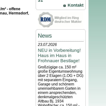
31
Kontakt
/m² - offene
hnau, Hermsdorf,
News
23.07.2026
NEU in Vorbereitung!
Haus im Haus in
Frohnauer Bestlage!
Großzügige ca. 150 m²
große Eigentumswohnung
über 2 Etagen (1.OG + DG)
mit separatem Eingang,
Garage und schönem
uneinsehbarem Garten in
einem ansprechenden,
denkmalgeschützten
Altbau Bj. 1934
Wohnfläche: ca. 150 m² -