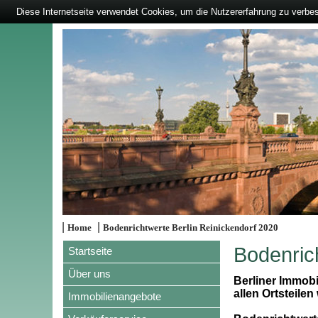
Diese Internetseite verwendet Cookies, um die Nutzererfahrung zu verbe
|
|
Home
Bodenrichtwerte Berlin Reinickendorf 2020
Bodenric
Startseite
Über uns
Berliner Immobi
allen Ortsteilen 
Immobilienangebote