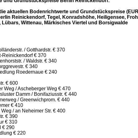
e und Grundstückspreise Berlin Reinickendorf:
 die aktuellen Bodenrichtwerte und Grundstückspreise (EUR
erlin Reinickendorf, Tegel, Konradshöhe, Heiligensee, Fro
 Lübars, Wittenau, Märkisches Viertel und Borsigwalde
länderstr. / Gotthardstr. € 370
t-Reinickendorf € 370
nhorststr. / Waldstr. € 340
rggrevestr. € 340
iedlung Roedernaue € 240
tr. € 600
ker Weg / Ascheberger Weg € 470
luster Damm / Bonifaziusstr. € 440
merweg / Greenwichprom. € 440
emer € 410
 Weg / an Neheimer Str. € 400
tr. € 390
ur € 310
l € 290
dlung € 220