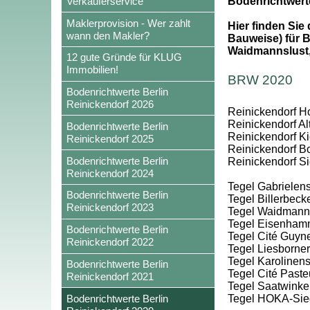
Verkäuferservice
Bodenrichtwert
Maklerprovision - Wer zahlt
Hier finden Sie
wann den Makler?
Bauweise) für B
Waidmannslust,
12 gute Gründe für KLUG
Immobilien!
BRW 2020
Bodenrichtwerte Berlin
Reinickendorf 2026
Reinickendorf Hol
Reinickendorf Al
Bodenrichtwerte Berlin
Reinickendorf Kie
Reinickendorf 2025
Reinickendorf Bo
Bodenrichtwerte Berlin
Reinickendorf S
Reinickendorf 2024
Tegel Gabrielens
Bodenrichtwerte Berlin
Tegel Billerbec
Reinickendorf 2023
Tegel Waidmanns
Tegel Eisenham
Bodenrichtwerte Berlin
Tegel Cité Guyn
Reinickendorf 2022
Tegel Liesborner
Tegel Karolinens
Bodenrichtwerte Berlin
Tegel Cité Paste
Reinickendorf 2021
Tegel Saatwinke
Bodenrichtwerte Berlin
Tegel HOKA-Sie