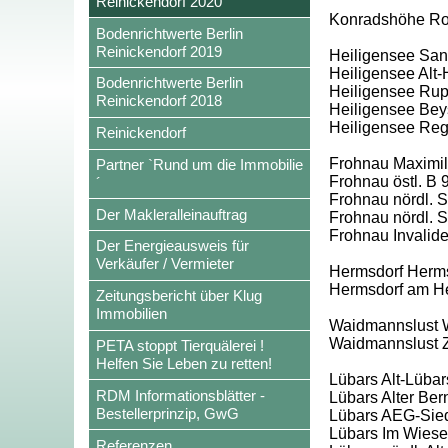
Reinickendorf 2020
Konradshöhe Rohr
Bodenrichtwerte Berlin
Reinickendorf 2019
Heiligensee San
Heiligensee Alt-
Bodenrichtwerte Berlin
Heiligensee Rup
Reinickendorf 2018
Heiligensee Beys
Heiligensee Re
Reinickendorf
Frohnau Maximili
Partner `Rund um die Immobilie
Frohnau östl. B 
´
Frohnau nördl. Sc
Der Makleralleinauftrag
Frohnau nördl. S
Frohnau Invalid
Der Energieausweis für
Verkäufer / Vermieter
Hermsdorf Herms
Hermsdorf am H
Zeitungsbericht über Klug
Immobilien
Waidmannslust W
Waidmannslust 
PETA stoppt Tierquälerei !
Helfen Sie Leben zu retten!
Lübars Alt-Lübar
RDM Informationsblätter -
Lübars Alter Ber
Bestellerprinzip, GwG
Lübars AEG-Siedl
Lübars Im Wies
Referenzen