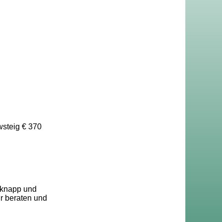
wsteig € 370
 knapp und
ir beraten und