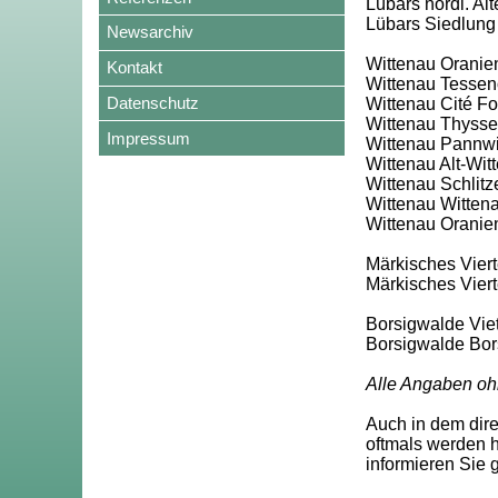
Lübars nördl. Al
Lübars Siedlung
Newsarchiv
Wittenau Oranie
Kontakt
Wittenau Tessen
Datenschutz
Wittenau Cité F
Wittenau Thyssen
Impressum
Wittenau Pannwit
Wittenau Alt-Wit
Wittenau Schlitze
Wittenau Wittena
Wittenau Oranien
Märkisches Vierte
Märkisches Vier
Borsigwalde Viet
Borsigwalde Bor
Alle Angaben oh
Auch in dem dir
oftmals werden h
informieren Sie 