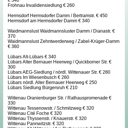
€ 340
Frohnau Invalidensiedlung € 260
Hermsdorf Hermsdorfer Damm / Bertramstr. € 450
Hermsdorf am Hermsdorfer Damm € 340
Waidmannslust Waidmannsluster Damm / Dianastr. €
370
Waidmannslust Zehntwerderweg / Zabel-Krüger-Damm
€ 360
Lübars Alt-Lübars € 340
Lübars Alter Bernauer Heerweg / Quickborner Str. €
300
Lübars AEG-Siedlung / nördl. Wittenauer Str. € 280
Lübars Im Wiesenbusch € 260
Lübars nördl. Alter Bernauer Heerweg € 250
Lübars Siedlung Bürgersruh € 210
Wittenau Oranienburger Str. / Rathauspromenade €
330
Wittenau Tessenowstr. / Schmitzweg € 320
Wittenau Cité Foche € 320
Wittenau Thyssenstr. / Knauerstr. € 320
Wittenau Pannwitzstr. € 320