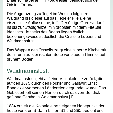
Entenschnabel an. Im Nordwesten befindet sich der
Ortsteil Frohnau.
Die Abgrenzung zu Tegel im Westen folgt dem
Waldrand bis dieser auf das Tegeler Fließ, eine
eiszeitliche Abflussrinne, trifft. Der übrige Grenzverlauf
ist bis zur Stadtgrenze im Nordosten mit dem Fließtal
identisch. Jenseits des Bachs liegen östlich
beziehungsweise südöstlich die Ortsteile Lübars und
Waidmannslust.
Das Wappen des Ortsteils zeigt eine silberne Kirche mit
dem Turm auf der rechten Seite vor blauem Himmel auf
grünem Boden.
Waidmannslust:
Waidmannslust geht auf eine Villenkolonie zurück, die
auf den 1875 durch den Förster und Gastwirt Ernst
Bondick erworbenen Ländereien gegründet wurde. Das
Gebiet erhielt seinen Namen durch das von Bondick
geführte Gasthaus Waidmannslust.[1]
1884 erhielt die Kolonie einen eigenen Haltepunkt, der
heute von den S-Bahn-Linien S1 und S85 bedient und