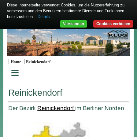
Diese Internetseite verwendet Cookies, um die Nutzererfahrung zu
verbessern und den Benutzern bestimmte Dienste und Funktionen
bereitzustellen.
Details
Verstanden
Cookies verbieten
|
|
Home
Reinickendorf
≡
Reinickendorf
Der Bezirk
Reinickendorf
im Berliner Norden