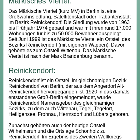
Märkisches Viertel:
Das Märkische Viertel (kurz MV) in Berlin ist eine
Großwohnsiedlung, Satellitenstadt oder Trabantenstadt
im Bezirk Reinickendorf. Die Siedlung wurde von 1963
bis Frühjahr 1974 gebaut und war mit ihren rund 17.000
Wohnungen für bis zu 50.000 Bewohner ausgelegt.
Seit Juni 1999 ist das Märkische Viertel ein Ortsteil des
Bezirks Reinickendorf (mit eigenem Wappen). Davor
gehörte es zum Ortsteil Wittenau. Das Märkische
Viertel ist nach der Mark Brandenburg benannt.
Reinickendorf:
Reinickendorf ist ein Ortsteil im gleichnamigen Bezirk
Reinickendorf von Berlin, der aus dem Angerdorf Alt-
Reinickendorf hervorgegangen ist. 1920 in das damals
entstandene Groß-Berlin eingemeindet, wurde
Reinickendorf Namensgeber des gleichnamigen
Bezirks, zu dem auch Wittenau, Tegel, Tegelort,
Heiligensee, Frohnau, Hermsdorf und Lübars gehören.
Zunächst gehörten auch der heutige Ortsteil
Wilhelmsruh und die Ortslage Schönholz zu
Reinickendorf. Im Ergebnis des Zweiten Weltkriegs