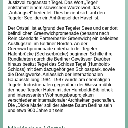
Justizvollzugsanstalt Tegel. Das Wort „Tegel“
entstammt einem slawischen Wurzelwort, das
„Anhängsel“ bedeutet. Dies bezieht sich auf den
Tegeler See, der ein Anhängsel der Havel ist.
Der Ortsteil ist aufgrund des Tegeler Sees und der dort
befindlichen Greenwichpromenade (benannt nach
Reinickendorfs Partnerbezirk Greenwich) ein beliebtes
Ausflugsziel im Berliner Norden. An der
Greenwichpromenade unterhalb der Tegeler
Hafenbrücke (Sechserbrücke) beginnen Schiffe ihre
Rundfahrten durch die Berliner Gewässer. Darüber
hinaus besitzt Tegel das Schloss Tegel (Humboldt-
Schloss) mit dem dazugehörigen Schlosspark, sowie
die Borsigwerke. Anlässlich der Internationalen
Bauausstellung 1984–1987 wurde am ehemaligen
Tegeler Industriehafen gegenüber der Wassermühle
der neue Tegeler Hafen mit der Humboldt-Bibliothek
und interessanten Wohnungsbauprojekten
verschiedener internationaler Architekten geschaffen.
Die „Dicke Marie“ soll der älteste Baum Berlins sein
und etwa 900 Jahre alt sein.