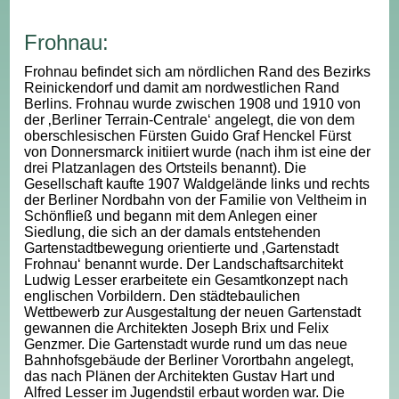
Frohnau:
Frohnau befindet sich am nördlichen Rand des Bezirks
Reinickendorf und damit am nordwestlichen Rand
Berlins. Frohnau wurde zwischen 1908 und 1910 von
der ‚Berliner Terrain-Centrale‘ angelegt, die von dem
oberschlesischen Fürsten Guido Graf Henckel Fürst
von Donnersmarck initiiert wurde (nach ihm ist eine der
drei Platzanlagen des Ortsteils benannt). Die
Gesellschaft kaufte 1907 Waldgelände links und rechts
der Berliner Nordbahn von der Familie von Veltheim in
Schönfließ und begann mit dem Anlegen einer
Siedlung, die sich an der damals entstehenden
Gartenstadtbewegung orientierte und ‚Gartenstadt
Frohnau‘ benannt wurde. Der Landschaftsarchitekt
Ludwig Lesser erarbeitete ein Gesamtkonzept nach
englischen Vorbildern. Den städtebaulichen
Wettbewerb zur Ausgestaltung der neuen Gartenstadt
gewannen die Architekten Joseph Brix und Felix
Genzmer. Die Gartenstadt wurde rund um das neue
Bahnhofsgebäude der Berliner Vorortbahn angelegt,
das nach Plänen der Architekten Gustav Hart und
Alfred Lesser im Jugendstil erbaut worden war. Die