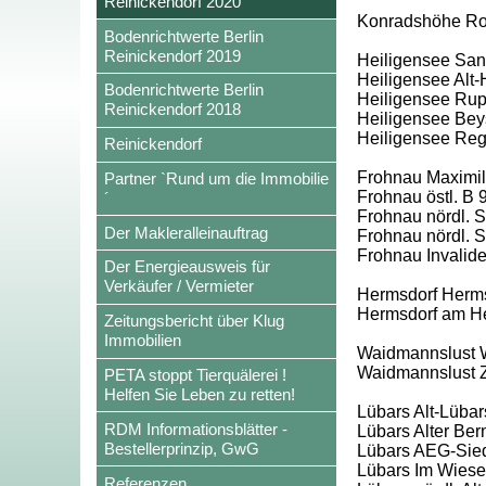
Reinickendorf 2020
Konradshöhe Rohr
Bodenrichtwerte Berlin
Reinickendorf 2019
Heiligensee San
Heiligensee Alt-
Bodenrichtwerte Berlin
Heiligensee Rup
Reinickendorf 2018
Heiligensee Beys
Heiligensee Re
Reinickendorf
Frohnau Maximili
Partner `Rund um die Immobilie
Frohnau östl. B 
´
Frohnau nördl. Sc
Der Makleralleinauftrag
Frohnau nördl. S
Frohnau Invalid
Der Energieausweis für
Verkäufer / Vermieter
Hermsdorf Herms
Hermsdorf am H
Zeitungsbericht über Klug
Immobilien
Waidmannslust W
Waidmannslust 
PETA stoppt Tierquälerei !
Helfen Sie Leben zu retten!
Lübars Alt-Lübar
RDM Informationsblätter -
Lübars Alter Ber
Bestellerprinzip, GwG
Lübars AEG-Siedl
Lübars Im Wies
Referenzen