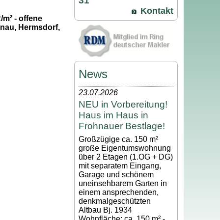
31
Kontakt
/m² - offene
hnau, Hermsdorf,
News
23.07.2026
NEU in Vorbereitung!
Haus im Haus in
Frohnauer Bestlage!
Großzügige ca. 150 m²
große Eigentumswohnung
über 2 Etagen (1.OG + DG)
mit separatem Eingang,
Garage und schönem
uneinsehbarem Garten in
einem ansprechenden,
denkmalgeschützten
Altbau Bj. 1934
Wohnfläche: ca. 150 m² -