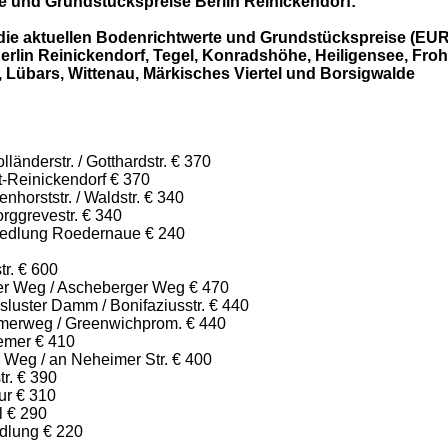
e und Grundstückspreise Berlin Reinickendorf:
 die aktuellen Bodenrichtwerte und Grundstückspreise (EUR
erlin Reinickendorf, Tegel, Konradshöhe, Heiligensee, Fro
 Lübars, Wittenau, Märkisches Viertel und Borsigwalde
länderstr. / Gotthardstr. € 370
t-Reinickendorf € 370
nhorststr. / Waldstr. € 340
rggrevestr. € 340
iedlung Roedernaue € 240
tr. € 600
ker Weg / Ascheberger Weg € 470
luster Damm / Bonifaziusstr. € 440
merweg / Greenwichprom. € 440
emer € 410
 Weg / an Neheimer Str. € 400
tr. € 390
ur € 310
l € 290
dlung € 220