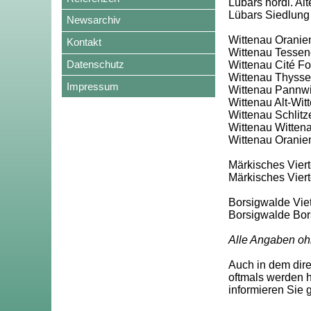
Lübars nördl. Al
Lübars Siedlung
Newsarchiv
Wittenau Oranie
Kontakt
Wittenau Tessen
Datenschutz
Wittenau Cité F
Wittenau Thyssen
Impressum
Wittenau Pannwit
Wittenau Alt-Wit
Wittenau Schlitze
Wittenau Wittena
Wittenau Oranien
Märkisches Vierte
Märkisches Vier
Borsigwalde Viet
Borsigwalde Bor
Alle Angaben oh
Auch in dem dir
oftmals werden h
informieren Sie 