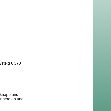
wsteig € 370
 knapp und
ir beraten und