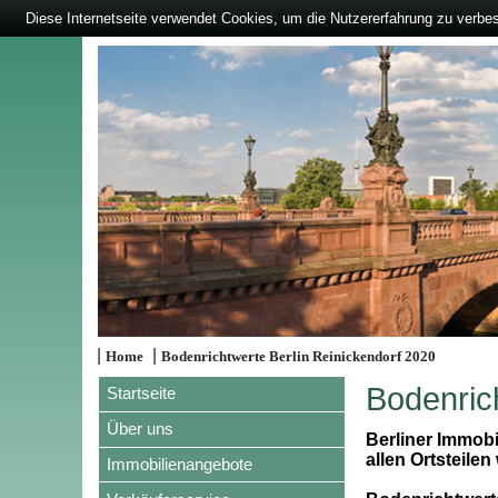
Diese Internetseite verwendet Cookies, um die Nutzererfahrung zu verbe
|
|
Home
Bodenrichtwerte Berlin Reinickendorf 2020
Bodenric
Startseite
Über uns
Berliner Immobi
allen Ortsteilen 
Immobilienangebote