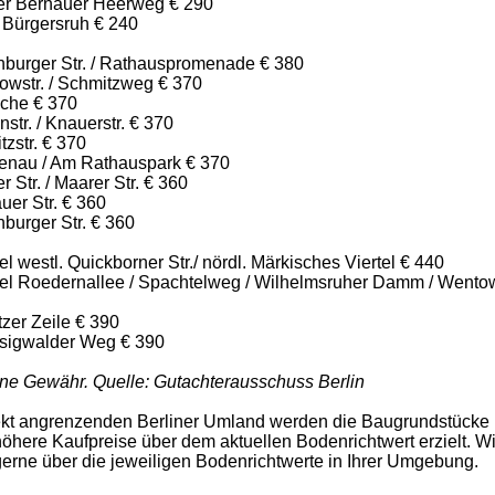
ter Bernauer Heerweg € 290
 Bürgersruh € 240
nburger Str. / Rathauspromenade € 380
owstr. / Schmitzweg € 370
oche € 370
str. / Knauerstr. € 370
zstr. € 370
tenau / Am Rathauspark € 370
r Str. / Maarer Str. € 360
uer Str. € 360
burger Str. € 360
l westl. Quickborner Str./ nördl. Märkisches Viertel € 440
tel Roedernallee / Spachtelweg / Wilhelmsruher Damm / Wento
zer Zeile € 390
sigwalder Weg € 390
ne Gewähr. Quelle: Gutachterausschuss Berlin
ekt angrenzenden Berliner Umland werden die Baugrundstücke
öhere Kaufpreise über dem aktuellen Bodenrichtwert erzielt. W
gerne über die jeweiligen Bodenrichtwerte in Ihrer Umgebung.