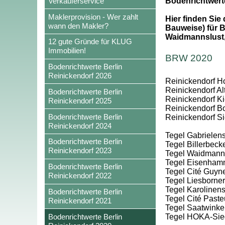
Verkäuferservice
Bodenrichtwert
Maklerprovision - Wer zahlt
Hier finden Sie
wann den Makler?
Bauweise) für B
Waidmannslust,
12 gute Gründe für KLUG
Immobilien!
BRW 2020
Bodenrichtwerte Berlin
Reinickendorf 2026
Reinickendorf Hol
Reinickendorf Al
Bodenrichtwerte Berlin
Reinickendorf Kie
Reinickendorf 2025
Reinickendorf Bo
Bodenrichtwerte Berlin
Reinickendorf S
Reinickendorf 2024
Tegel Gabrielens
Bodenrichtwerte Berlin
Tegel Billerbec
Reinickendorf 2023
Tegel Waidmanns
Tegel Eisenham
Bodenrichtwerte Berlin
Tegel Cité Guyn
Reinickendorf 2022
Tegel Liesborner
Tegel Karolinens
Bodenrichtwerte Berlin
Tegel Cité Paste
Reinickendorf 2021
Tegel Saatwinke
Bodenrichtwerte Berlin
Tegel HOKA-Sie