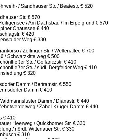
weih- / Sandhauser Str. / Beatestr. € 520
dhauser Str. € 570
Heiligensee / Am Dachsbau / Im Erpelgrund € 570
piner Chaussee € 440
chlagstr. € 420
genwalder Weg € 330
ankorso / Zeltinger Str. / Welfenallee € 700
96 / Schwarzkittelweg € 500
hönfließer Str. / Gollanczstr. € 410
chönfließer Str. / südl. Bergfelder Weg € 410
ensiedlung € 320
dorfer Damm / Bertramstr. € 550
ermsdorfer Damm € 410
aidmannsluster Damm / Dianastr. € 440
Zehntwerderweg / Zabel-Krüger-Damm € 440
s € 410
nauer Heerweg / Quickborner Str. € 330
ung / nördl. Wittenauer Str. € 330
enbusch € 310