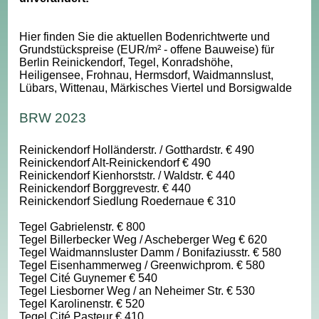
Hier finden Sie die aktuellen Bodenrichtwerte und
Grundstückspreise (EUR/m² - offene Bauweise) für
Berlin Reinickendorf, Tegel, Konradshöhe,
Heiligensee, Frohnau, Hermsdorf, Waidmannslust,
Lübars, Wittenau, Märkisches Viertel und Borsigwalde
BRW 2023
Reinickendorf Holländerstr. / Gotthardstr. € 490
Reinickendorf Alt-Reinickendorf € 490
Reinickendorf Kienhorststr. / Waldstr. € 440
Reinickendorf Borggrevestr. € 440
Reinickendorf Siedlung Roedernaue € 310
Tegel Gabrielenstr. € 800
Tegel Billerbecker Weg / Ascheberger Weg € 620
Tegel Waidmannsluster Damm / Bonifaziusstr. € 580
Tegel Eisenhammerweg / Greenwichprom. € 580
Tegel Cité Guynemer € 540
Tegel Liesborner Weg / an Neheimer Str. € 530
Tegel Karolinenstr. € 520
Tegel Cité Pasteur € 410