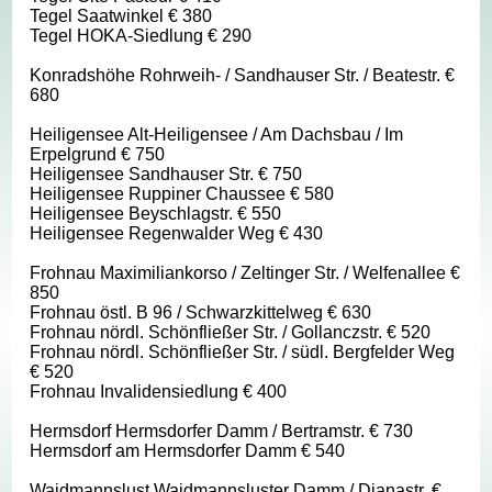
Tegel Saatwinkel € 380
Tegel HOKA-Siedlung € 290
Konradshöhe Rohrweih- / Sandhauser Str. / Beatestr. €
680
Heiligensee Alt-Heiligensee / Am Dachsbau / Im
Erpelgrund € 750
Heiligensee Sandhauser Str. € 750
Heiligensee Ruppiner Chaussee € 580
Heiligensee Beyschlagstr. € 550
Heiligensee Regenwalder Weg € 430
Frohnau Maximiliankorso / Zeltinger Str. / Welfenallee €
850
Frohnau östl. B 96 / Schwarzkittelweg € 630
Frohnau nördl. Schönfließer Str. / Gollanczstr. € 520
Frohnau nördl. Schönfließer Str. / südl. Bergfelder Weg
€ 520
Frohnau Invalidensiedlung € 400
Hermsdorf Hermsdorfer Damm / Bertramstr. € 730
Hermsdorf am Hermsdorfer Damm € 540
Waidmannslust Waidmannsluster Damm / Dianastr. €