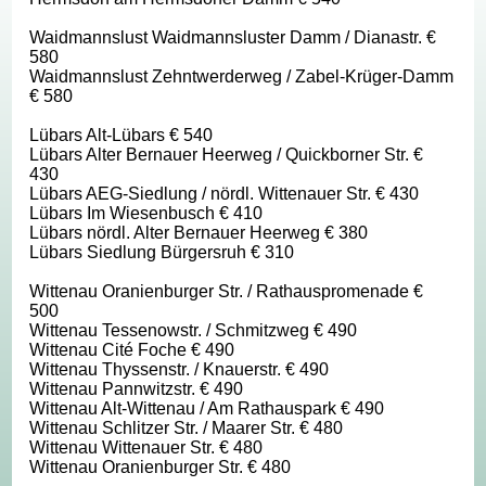
Waidmannslust Waidmannsluster Damm / Dianastr. €
580
Waidmannslust Zehntwerderweg / Zabel-Krüger-Damm
€ 580
Lübars Alt-Lübars € 540
Lübars Alter Bernauer Heerweg / Quickborner Str. €
430
Lübars AEG-Siedlung / nördl. Wittenauer Str. € 430
Lübars Im Wiesenbusch € 410
Lübars nördl. Alter Bernauer Heerweg € 380
Lübars Siedlung Bürgersruh € 310
Wittenau Oranienburger Str. / Rathauspromenade €
500
Wittenau Tessenowstr. / Schmitzweg € 490
Wittenau Cité Foche € 490
Wittenau Thyssenstr. / Knauerstr. € 490
Wittenau Pannwitzstr. € 490
Wittenau Alt-Wittenau / Am Rathauspark € 490
Wittenau Schlitzer Str. / Maarer Str. € 480
Wittenau Wittenauer Str. € 480
Wittenau Oranienburger Str. € 480