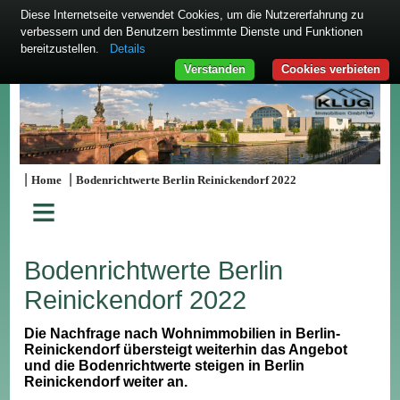
Diese Internetseite verwendet Cookies, um die Nutzererfahrung zu
verbessern und den Benutzern bestimmte Dienste und Funktionen
bereitzustellen.
Details
Verstanden
Cookies verbieten
|
|
Home
Bodenrichtwerte Berlin Reinickendorf 2022
≡
Bodenrichtwerte Berlin
Reinickendorf 2022
Die Nachfrage nach Wohnimmobilien in Berlin-
Reinickendorf übersteigt weiterhin das Angebot
und die Bodenrichtwerte steigen in Berlin
Reinickendorf weiter an.