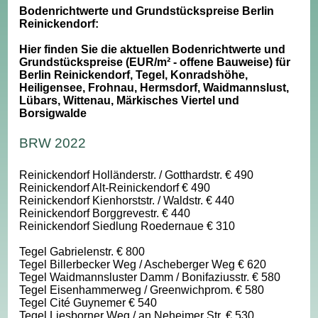
Bodenrichtwerte und Grundstückspreise Berlin
Reinickendorf:
Hier finden Sie die aktuellen Bodenrichtwerte und
Grundstückspreise (EUR/m² - offene Bauweise) für
Berlin Reinickendorf, Tegel, Konradshöhe,
Heiligensee, Frohnau, Hermsdorf, Waidmannslust,
Lübars, Wittenau, Märkisches Viertel und
Borsigwalde
BRW 2022
Reinickendorf Holländerstr. / Gotthardstr. € 490
Reinickendorf Alt-Reinickendorf € 490
Reinickendorf Kienhorststr. / Waldstr. € 440
Reinickendorf Borggrevestr. € 440
Reinickendorf Siedlung Roedernaue € 310
Tegel Gabrielenstr. € 800
Tegel Billerbecker Weg / Ascheberger Weg € 620
Tegel Waidmannsluster Damm / Bonifaziusstr. € 580
Tegel Eisenhammerweg / Greenwichprom. € 580
Tegel Cité Guynemer € 540
Tegel Liesborner Weg / an Neheimer Str. € 530