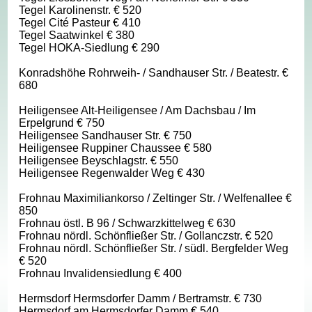
Tegel Karolinenstr. € 520
Tegel Cité Pasteur € 410
Tegel Saatwinkel € 380
Tegel HOKA-Siedlung € 290
Konradshöhe Rohrweih- / Sandhauser Str. / Beatestr. €
680
Heiligensee Alt-Heiligensee / Am Dachsbau / Im
Erpelgrund € 750
Heiligensee Sandhauser Str. € 750
Heiligensee Ruppiner Chaussee € 580
Heiligensee Beyschlagstr. € 550
Heiligensee Regenwalder Weg € 430
Frohnau Maximiliankorso / Zeltinger Str. / Welfenallee €
850
Frohnau östl. B 96 / Schwarzkittelweg € 630
Frohnau nördl. Schönfließer Str. / Gollanczstr. € 520
Frohnau nördl. Schönfließer Str. / südl. Bergfelder Weg
€ 520
Frohnau Invalidensiedlung € 400
Hermsdorf Hermsdorfer Damm / Bertramstr. € 730
Hermsdorf am Hermsdorfer Damm € 540