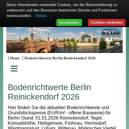
Diese Internetseite verwendet Cookies, um die Nutzererfahrung zu
verbessern und den Benutzern bestimmte Dienste und Funktionen
bereitzustellen.
Details
Verstanden
Cookies verbieten
|
|
Home
Bodenrichtwerte Berlin Reinickendorf 2026
≡
Bodenrichtwerte Berlin
Reinickendorf 2026
Hier finden Sie die aktuellen Bodenrichtwerte und
Grundstückspreise (EUR/m² - offene Bauweise) für
Berlin Stand: 01.01.2026 Reinickendorf, Tegel,
Konradshöhe, Heiligensee, Frohnau, Hermsdorf,
Waidmannslust, Lübars, Wittenau, Märkisches Viertel