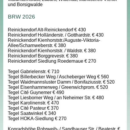
und Borsigwalde
BRW 2026
Reinickendorf Alt-Reinickendorf € 430
Reinickendorf Holländerstr. / Gotthardstr. € 430
Reinickendorf Kienhorststr./Auguste-Viktoria-
Allee/Scharnweberstr. € 380
Reinickendorf Kienhorststr. / Waldstr. € 380
Reinickendorf Borggrevestr. € 380
Reinickendorf Siedlung Roedernaue € 270
Tegel Gabrielenstr. € 710
Tegel Billerbecker Weg / Ascheberger Weg € 560
Tegel Waidmannsluster Damm / Bonifaziusstr. € 520
Tegel Eisenhammerweg / Greenwichprom. € 520
Tegel Cité Guynemer € 490
Tegel Liesborner Weg / an Neheimer Str. € 480
Tegel Karolinenstr. € 470
Tegel Cité Pasteur € 370
Tegel Saatwinkel € 340
Tegel HOKA-Siedlung € 270
Konradshöhe Rohrweih- / Sandhauser Str. / Beatestr. €