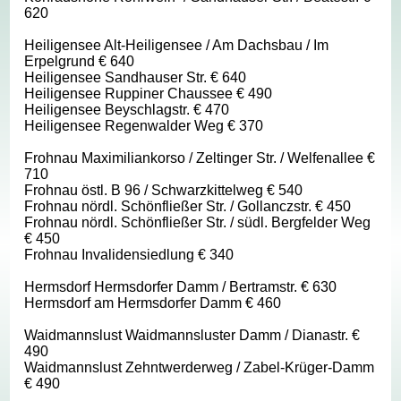
620
Heiligensee Alt-Heiligensee / Am Dachsbau / Im
Erpelgrund € 640
Heiligensee Sandhauser Str. € 640
Heiligensee Ruppiner Chaussee € 490
Heiligensee Beyschlagstr. € 470
Heiligensee Regenwalder Weg € 370
Frohnau Maximiliankorso / Zeltinger Str. / Welfenallee €
710
Frohnau östl. B 96 / Schwarzkittelweg € 540
Frohnau nördl. Schönfließer Str. / Gollanczstr. € 450
Frohnau nördl. Schönfließer Str. / südl. Bergfelder Weg
€ 450
Frohnau Invalidensiedlung € 340
Hermsdorf Hermsdorfer Damm / Bertramstr. € 630
Hermsdorf am Hermsdorfer Damm € 460
Waidmannslust Waidmannsluster Damm / Dianastr. €
490
Waidmannslust Zehntwerderweg / Zabel-Krüger-Damm
€ 490