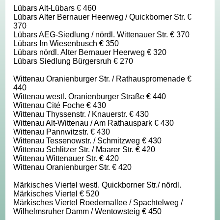
Lübars Alt-Lübars € 460
Lübars Alter Bernauer Heerweg / Quickborner Str. €
370
Lübars AEG-Siedlung / nördl. Wittenauer Str. € 370
Lübars Im Wiesenbusch € 350
Lübars nördl. Alter Bernauer Heerweg € 320
Lübars Siedlung Bürgersruh € 270
Wittenau Oranienburger Str. / Rathauspromenade €
440
Wittenau westl. Oranienburger Straße € 440
Wittenau Cité Foche € 430
Wittenau Thyssenstr. / Knauerstr. € 430
Wittenau Alt-Wittenau / Am Rathauspark € 430
Wittenau Pannwitzstr. € 430
Wittenau Tessenowstr. / Schmitzweg € 430
Wittenau Schlitzer Str. / Maarer Str. € 420
Wittenau Wittenauer Str. € 420
Wittenau Oranienburger Str. € 420
Märkisches Viertel westl. Quickborner Str./ nördl.
Märkisches Viertel € 520
Märkisches Viertel Roedernallee / Spachtelweg /
Wilhelmsruher Damm / Wentowsteig € 450