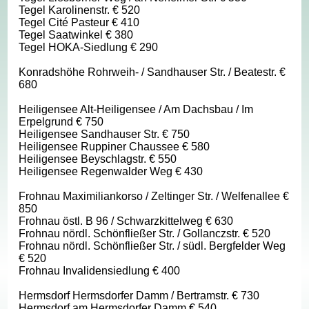
Tegel Karolinenstr. € 520
Tegel Cité Pasteur € 410
Tegel Saatwinkel € 380
Tegel HOKA-Siedlung € 290
Konradshöhe Rohrweih- / Sandhauser Str. / Beatestr. €
680
Heiligensee Alt-Heiligensee / Am Dachsbau / Im
Erpelgrund € 750
Heiligensee Sandhauser Str. € 750
Heiligensee Ruppiner Chaussee € 580
Heiligensee Beyschlagstr. € 550
Heiligensee Regenwalder Weg € 430
Frohnau Maximiliankorso / Zeltinger Str. / Welfenallee €
850
Frohnau östl. B 96 / Schwarzkittelweg € 630
Frohnau nördl. Schönfließer Str. / Gollanczstr. € 520
Frohnau nördl. Schönfließer Str. / südl. Bergfelder Weg
€ 520
Frohnau Invalidensiedlung € 400
Hermsdorf Hermsdorfer Damm / Bertramstr. € 730
Hermsdorf am Hermsdorfer Damm € 540