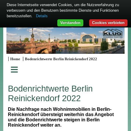
Diese Internetseite verwendet Cookies, um die Nutzererfahrung zu
verbessern und den Benutzern bestimmte Dienste und Funktionen
bereitzustellen.
Details
Verstanden
Cookies verbieten
|
|
Home
Bodenrichtwerte Berlin Reinickendorf 2022
≡
Bodenrichtwerte Berlin
Reinickendorf 2022
Die Nachfrage nach Wohnimmobilien in Berlin-
Reinickendorf übersteigt weiterhin das Angebot
und die Bodenrichtwerte steigen in Berlin
Reinickendorf weiter an.