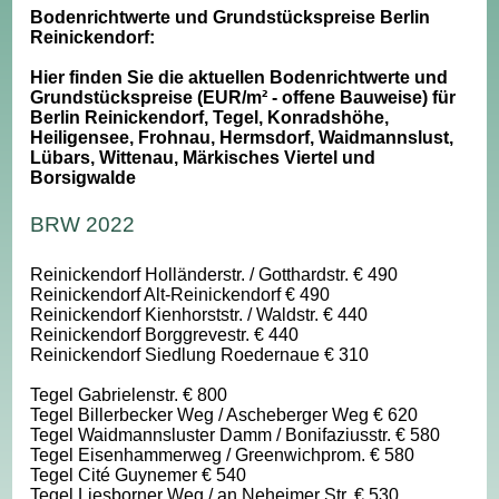
Bodenrichtwerte und Grundstückspreise Berlin
Reinickendorf:
Hier finden Sie die aktuellen Bodenrichtwerte und
Grundstückspreise (EUR/m² - offene Bauweise) für
Berlin Reinickendorf, Tegel, Konradshöhe,
Heiligensee, Frohnau, Hermsdorf, Waidmannslust,
Lübars, Wittenau, Märkisches Viertel und
Borsigwalde
BRW 2022
Reinickendorf Holländerstr. / Gotthardstr. € 490
Reinickendorf Alt-Reinickendorf € 490
Reinickendorf Kienhorststr. / Waldstr. € 440
Reinickendorf Borggrevestr. € 440
Reinickendorf Siedlung Roedernaue € 310
Tegel Gabrielenstr. € 800
Tegel Billerbecker Weg / Ascheberger Weg € 620
Tegel Waidmannsluster Damm / Bonifaziusstr. € 580
Tegel Eisenhammerweg / Greenwichprom. € 580
Tegel Cité Guynemer € 540
Tegel Liesborner Weg / an Neheimer Str. € 530