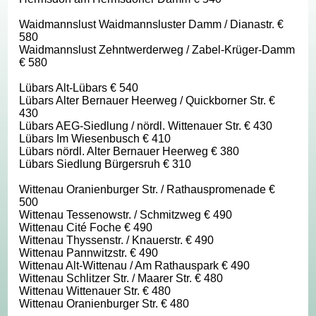
Waidmannslust Waidmannsluster Damm / Dianastr. €
580
Waidmannslust Zehntwerderweg / Zabel-Krüger-Damm
€ 580
Lübars Alt-Lübars € 540
Lübars Alter Bernauer Heerweg / Quickborner Str. €
430
Lübars AEG-Siedlung / nördl. Wittenauer Str. € 430
Lübars Im Wiesenbusch € 410
Lübars nördl. Alter Bernauer Heerweg € 380
Lübars Siedlung Bürgersruh € 310
Wittenau Oranienburger Str. / Rathauspromenade €
500
Wittenau Tessenowstr. / Schmitzweg € 490
Wittenau Cité Foche € 490
Wittenau Thyssenstr. / Knauerstr. € 490
Wittenau Pannwitzstr. € 490
Wittenau Alt-Wittenau / Am Rathauspark € 490
Wittenau Schlitzer Str. / Maarer Str. € 480
Wittenau Wittenauer Str. € 480
Wittenau Oranienburger Str. € 480