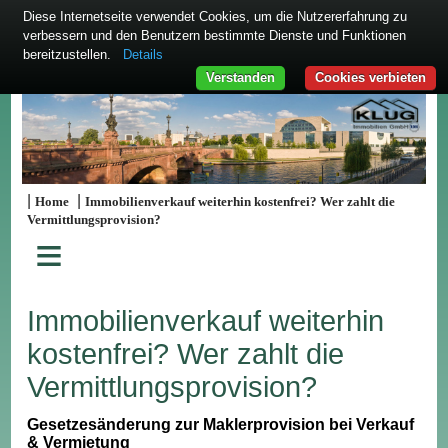
Diese Internetseite verwendet Cookies, um die Nutzererfahrung zu
verbessern und den Benutzern bestimmte Dienste und Funktionen
bereitzustellen.
Details
Verstanden
Cookies verbieten
|
|
Home
Immobilienverkauf weiterhin kostenfrei? Wer zahlt die
Vermittlungsprovision?
≡
Immobilienverkauf weiterhin
kostenfrei? Wer zahlt die
Vermittlungsprovision?
Gesetzesänderung zur Maklerprovision bei Verkauf
& Vermietung