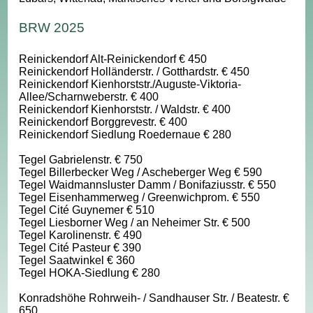
BRW 2025
Reinickendorf Alt-Reinickendorf € 450
Reinickendorf Holländerstr. / Gotthardstr. € 450
Reinickendorf Kienhorststr./Auguste-Viktoria-
Allee/Scharnweberstr. € 400
Reinickendorf Kienhorststr. / Waldstr. € 400
Reinickendorf Borggrevestr. € 400
Reinickendorf Siedlung Roedernaue € 280
Tegel Gabrielenstr. € 750
Tegel Billerbecker Weg / Ascheberger Weg € 590
Tegel Waidmannsluster Damm / Bonifaziusstr. € 550
Tegel Eisenhammerweg / Greenwichprom. € 550
Tegel Cité Guynemer € 510
Tegel Liesborner Weg / an Neheimer Str. € 500
Tegel Karolinenstr. € 490
Tegel Cité Pasteur € 390
Tegel Saatwinkel € 360
Tegel HOKA-Siedlung € 280
Konradshöhe Rohrweih- / Sandhauser Str. / Beatestr. €
650