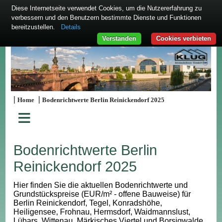
Diese Internetseite verwendet Cookies, um die Nutzererfahrung zu
verbessern und den Benutzern bestimmte Dienste und Funktionen
bereitzustellen.
Details
Verstanden
Cookies verbieten
|
|
Home
Bodenrichtwerte Berlin Reinickendorf 2025
≡
Bodenrichtwerte Berlin
Reinickendorf 2025
Hier finden Sie die aktuellen Bodenrichtwerte und
Grundstückspreise (EUR/m² - offene Bauweise) für
Berlin Reinickendorf, Tegel, Konradshöhe,
Heiligensee, Frohnau, Hermsdorf, Waidmannslust,
Lübars, Wittenau, Märkisches Viertel und Borsigwalde