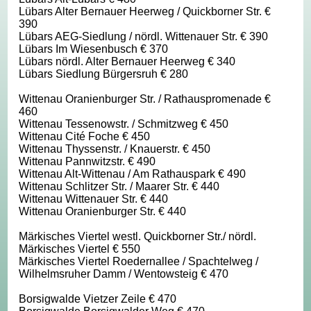
Lübars Alter Bernauer Heerweg / Quickborner Str. €
390
Lübars AEG-Siedlung / nördl. Wittenauer Str. € 390
Lübars Im Wiesenbusch € 370
Lübars nördl. Alter Bernauer Heerweg € 340
Lübars Siedlung Bürgersruh € 280
Wittenau Oranienburger Str. / Rathauspromenade €
460
Wittenau Tessenowstr. / Schmitzweg € 450
Wittenau Cité Foche € 450
Wittenau Thyssenstr. / Knauerstr. € 450
Wittenau Pannwitzstr. € 490
Wittenau Alt-Wittenau / Am Rathauspark € 490
Wittenau Schlitzer Str. / Maarer Str. € 440
Wittenau Wittenauer Str. € 440
Wittenau Oranienburger Str. € 440
Märkisches Viertel westl. Quickborner Str./ nördl.
Märkisches Viertel € 550
Märkisches Viertel Roedernallee / Spachtelweg /
Wilhelmsruher Damm / Wentowsteig € 470
Borsigwalde Vietzer Zeile € 470