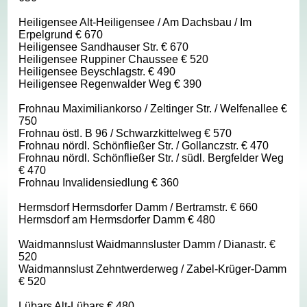
Heiligensee Alt-Heiligensee / Am Dachsbau / Im
Erpelgrund € 670
Heiligensee Sandhauser Str. € 670
Heiligensee Ruppiner Chaussee € 520
Heiligensee Beyschlagstr. € 490
Heiligensee Regenwalder Weg € 390
Frohnau Maximiliankorso / Zeltinger Str. / Welfenallee €
750
Frohnau östl. B 96 / Schwarzkittelweg € 570
Frohnau nördl. Schönfließer Str. / Gollanczstr. € 470
Frohnau nördl. Schönfließer Str. / südl. Bergfelder Weg
€ 470
Frohnau Invalidensiedlung € 360
Hermsdorf Hermsdorfer Damm / Bertramstr. € 660
Hermsdorf am Hermsdorfer Damm € 480
Waidmannslust Waidmannsluster Damm / Dianastr. €
520
Waidmannslust Zehntwerderweg / Zabel-Krüger-Damm
€ 520
Lübars Alt-Lübars € 480