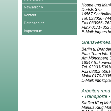
Hoppe und Mank
Newsarchiv
Dorfstr. 37b
16567 Schönflie
Kontakt
Tel. 033056- 74
Datenschutz
Fax 033056- 76
Funk 0171- 352 
Impressum
E-Mail: jaques
Grenzvermes
Berlin u. Brande
Plan-Team Inh.
Am Mönchberg 3
16547 Birkenwe
Tel. 03303-5061
Fax 03303-5061
Mobil 0170-803
E-Mail: info@pl
Arbeiten run
- Transporte 
Steffen Klug Mob
Markus Klug Mob