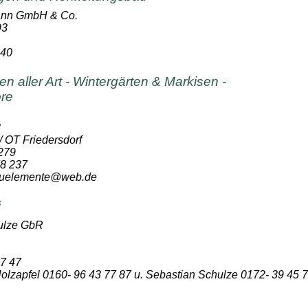
ann GmbH & Co.
93
 40
n aller Art - Wintergärten & Markisen -
ore
8
 OT Friedersdorf
 279
78 237
bauelemente@web.de
i
ulze GbR
07 47
olzapfel 0160- 96 43 77 87 u. Sebastian Schulze 0172- 39 45 