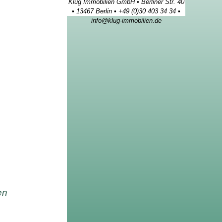
Klug Immobilien GmbH • Berliner Str. 40
• 13467 Berlin • +49 (0)30 403 34 34 •
info@klug-immobilien.de
en