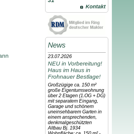
31
Kontakt
News
mann
23.07.2026
NEU in Vorbereitung!
Haus im Haus in
Frohnauer Bestlage!
Großzügige ca. 150 m²
große Eigentumswohnung
über 2 Etagen (1.OG + DG)
mit separatem Eingang,
Garage und schönem
uneinsehbarem Garten in
einem ansprechenden,
denkmalgeschützten
Altbau Bj. 1934
Wohnfläche: ca. 150 m² -