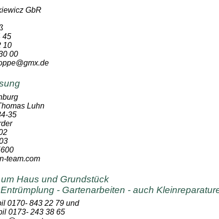
iewicz GbR
ß
4 45
2 10
30 00
.hoppe@gmx.de
sung
nburg
 Thomas Luhn
4-35
rder
02
03
5600
an-team.com
d um Haus und Grundstück
- Entrümplung - Gartenarbeiten - auch Kleinreparatur
il 0170- 843 22 79 und
il 0173- 243 38 65