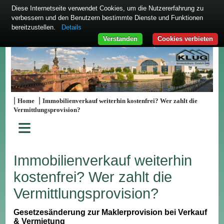
Diese Internetseite verwendet Cookies, um die Nutzererfahrung zu
verbessern und den Benutzern bestimmte Dienste und Funktionen
bereitzustellen.
Details
Verstanden
Cookies verbieten
|
|
Home
Immobilienverkauf weiterhin kostenfrei? Wer zahlt die
Vermittlungsprovision?
≡
Immobilienverkauf weiterhin
kostenfrei? Wer zahlt die
Vermittlungsprovision?
Gesetzesänderung zur Maklerprovision bei Verkauf
& Vermietung